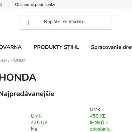
ť
Obchodné podmienky
Ochrana osobných údajov
Z
SQVARNA
PRODUKTY STIHL
Spracovanie dre
rezy
/
HONDA
HONDA
Najpredávanejšie
UMK
UMK
450 XE
425 UE
IHNEĎ k
Na
odoslaniu,