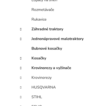
Lopaty na sneh
Rozmetávače
Rukavice
Záhradné traktory
Jednonápravové malotraktory
Bubnové kosačky
Kosačky
Krovinorezy a vyžínače
Krovinorezy
HUSQVARNA
STIHL