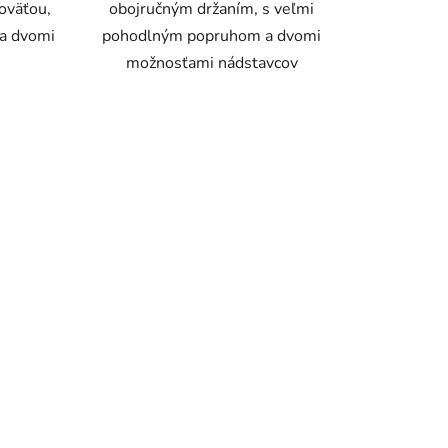
koväťou,
obojručným držaním, s veľmi
a dvomi
pohodlným popruhom a dvomi
možnosťami nádstavcov