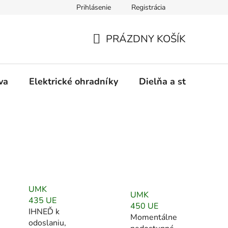
Prihlásenie
Registrácia
ásady používania súborov cookies
Záručný a pozáručný servis
PRÁZDNY KOŠÍK
NÁKUPNÝ
KOŠÍK
va
Elektrické ohradníky
Dielňa a stavba
UMK
UMK
435 UE
450 UE
IHNEĎ k
Momentálne
odoslaniu,