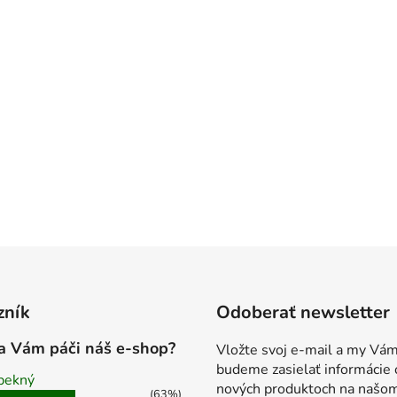
zník
Odoberať newsletter
a Vám páči náš e-shop?
Vložte svoj e-mail a my Vá
budeme zasielať informácie 
pekný
nových produktoch na našo
(63%)