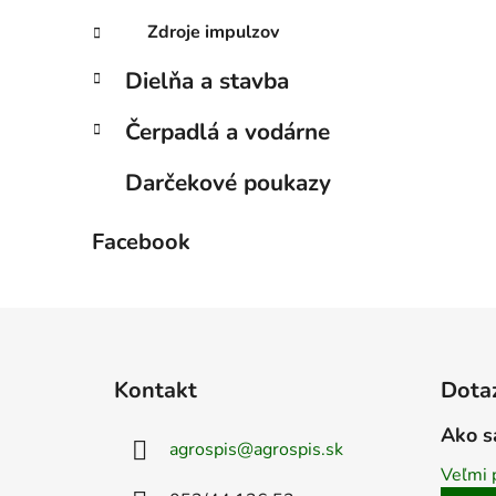
Zdroje impulzov
Dielňa a stavba
Čerpadlá a vodárne
Darčekové poukazy
Facebook
Z
á
Kontakt
Dota
p
ä
Ako s
agrospis
@
agrospis.sk
t
Veľmi 
i