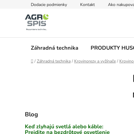
Prejsť
Dodacie podmienky
Kontakt
Ako nakupova
na
obsah
Záhradná technika
PRODUKTY HU
Domov
/
Záhradná technika
/
Krovinorezy a vyžínače
/
Krovino
B
o
č
n
ý
p
Blog
a
n
Keď zlyhajú svetlá alebo káble:
e
Prejdite na bezdrôtové osvetlenie