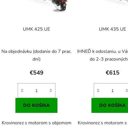
p
r
o
d
UMK 425 UE
UMK 435 UE
u
k
t
Na objednávku (dodanie do 7 prac.
IHNEĎ k odoslaniu, u Vá
o
dní)
do 2-3 pracovných
v
€549
€615
DO KOŠÍKA
DO KOŠÍKA
Krovinorez s motorom s objemom
Krovinorez s motorom 