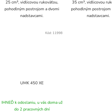
25 cm³, vidlicovou rukoväťou,
35 cm³, vidlicovou ru
pohodlným postrojom a dvomi
pohodlným postrojom 
nadstavcami.
nadstavcami.
Kód:
11998
UMK 450 XE
IHNEĎ k odoslaniu, u vás doma už
do 2 pracovných dní