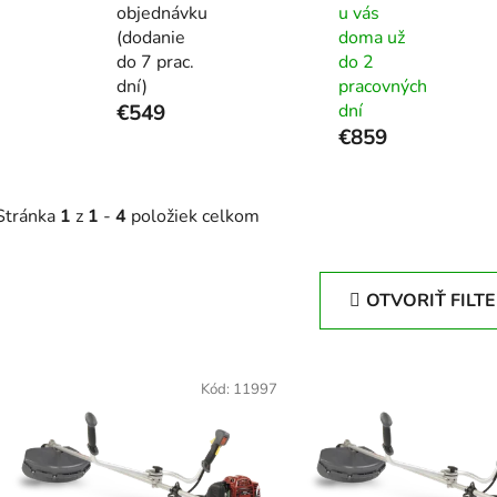
objednávku
u vás
(dodanie
doma už
do 7 prac.
do 2
dní)
pracovných
€549
dní
€859
Stránka
1
z
1
-
4
položiek celkom
OTVORIŤ FILT
V
ý
Kód:
11997
p
s