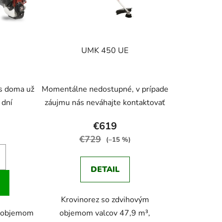
u
k
t
o
UMK 450 UE
v
s doma už
Momentálne nedostupné, v prípade
 dní
záujmu nás neváhajte kontaktovať
€619
€729
(–15 %)
DETAIL
Krovinorez so zdvihovým
s objemom
objemom valcov 47,9 m³,