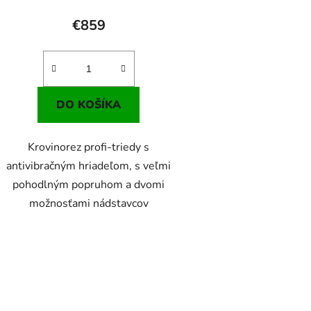
€859
DO KOŠÍKA
Krovinorez profi-triedy s
antivibračným hriadeľom, s veľmi
pohodlným popruhom a dvomi
možnosťami nádstavcov
O
v
l
á