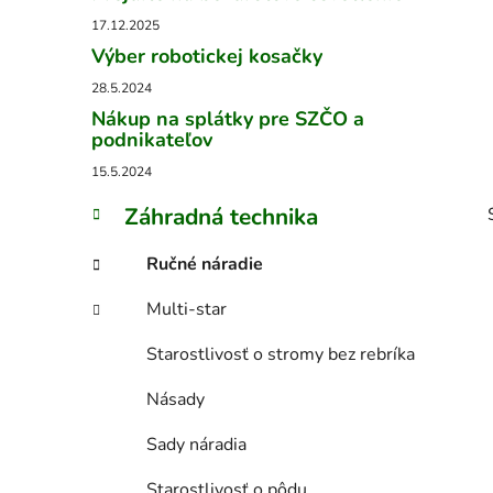
l
17.12.2025
Výber robotickej kosačky
28.5.2024
Nákup na splátky pre SZČO a
podnikateľov
15.5.2024
K
Preskočiť
Záhradná technika
a
kategórie
t
Ručné náradie
e
g
Multi-star
ó
r
Starostlivosť o stromy bez rebríka
i
e
Násady
i
Sady náradia
Starostlivosť o pôdu