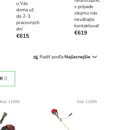
nedostupné,
u Vás
v prípade
doma už
záujmu nás
do 2-3
neváhajte
pracovných
kontaktovať
dní
€619
€615
R
Radiť podľa:
Najlacnejšie
a
d
e
ER
n
i
e
Kód:
11996
Kód:
11995
p
r
o
d