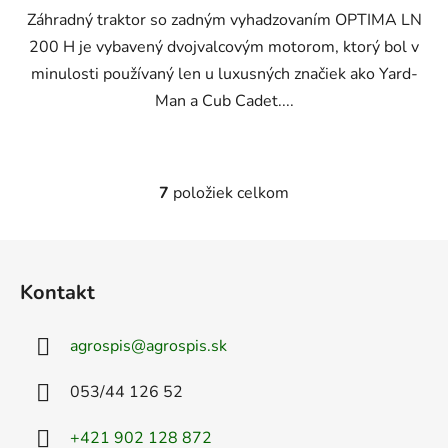
Záhradný traktor so zadným vyhadzovaním OPTIMA LN
200 H je vybavený dvojvalcovým motorom, ktorý bol v
minulosti používaný len u luxusných značiek ako Yard-
Man a Cub Cadet....
7
položiek celkom
O
v
l
Z
á
á
d
Kontakt
p
a
ä
c
agrospis
@
agrospis.sk
t
i
e
i
053/44 126 52
p
e
r
+421 902 128 872
v