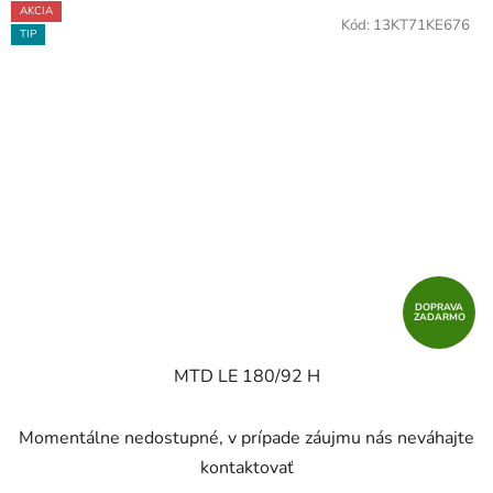
AKCIA
Kód:
13KT71KE676
TIP
DOPRAVA
ZADARMO
MTD LE 180/92 H
Momentálne nedostupné, v prípade záujmu nás neváhajte
kontaktovať