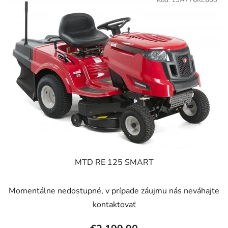
ý
p
p
r
i
o
s
d
p
u
r
k
o
t
d
o
u
v
k
t
o
v
MTD RE 125 SMART
Momentálne nedostupné, v prípade záujmu nás neváhajte
kontaktovať