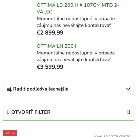
OPTIMA LG 200 H # 107CM MTD 2-
VALEC
Momentálne nedostupné, v prípade
záujmu nás neváhajte kontaktovať
€2 899,99
OPTIMA LN 200 H
Momentálne nedostupné, v prípade
záujmu nás neváhajte kontaktovať
€3 599,99
R
Radiť podľa:
Najlacnejšie
a
d
e
OTVORIŤ FILTER
n
i
V
e
AKCIA
Kód:
13A776KE600