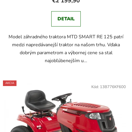
€2 199,90
DETAIL
Model záhradného traktora MTD SMART RE 125 patrí
medzi napredávanejší traktor na našom trhu. Vďaka
dobrým parametrom a výbornej cene sa stal
najobľúbenejším u...
AKCIA
Kód:
13B776KF600