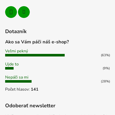
k
y
v
ý
p
Dotazník
i
s
Ako sa Vám páči náš e-shop?
u
Veľmi pekný
(63%)
Ujde to
(9%)
Nepáči sa mi
(28%)
Počet hlasov:
141
Odoberať newsletter