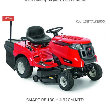
AKCIA
Kód:
13B771KE600
SMART RE 130 H # 92CM MTD