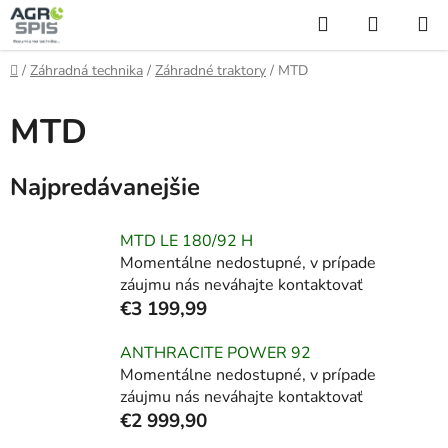
Prejsť
Hľadať
NÁKUP
na
KOŠÍK
obsah
Domov
/
Záhradná technika
/
Záhradné traktory
/
MTD
MTD
Najpredávanejšie
MTD LE 180/92 H
Momentálne nedostupné, v prípade
záujmu nás neváhajte kontaktovať
€3 199,99
ANTHRACITE POWER 92
Momentálne nedostupné, v prípade
záujmu nás neváhajte kontaktovať
€2 999,90