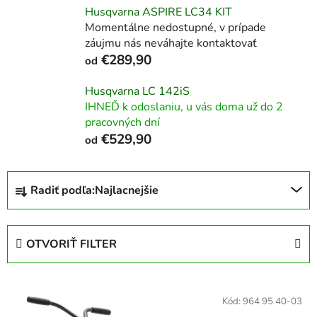
Husqvarna ASPIRE LC34 KIT
Momentálne nedostupné, v prípade
záujmu nás neváhajte kontaktovať
€289,90
od
Husqvarna LC 142iS
IHNEĎ k odoslaniu, u vás doma už do 2
pracovných dní
€529,90
od
R
Radiť podľa:
Najlacnejšie
a
d
e
OTVORIŤ FILTER
n
i
V
e
ý
Kód:
964 95 40-03
p