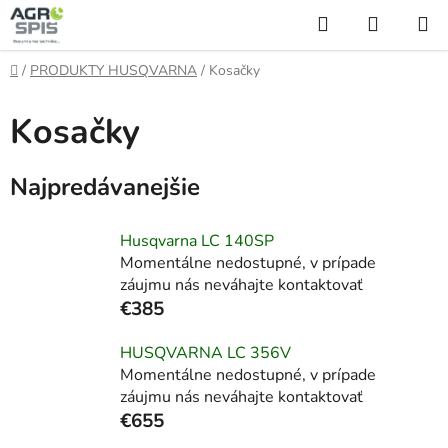
Prejsť
Hľadať
NÁKUP
na
KOŠÍK
obsah
Domov
/
PRODUKTY HUSQVARNA
/
Kosačky
Kosačky
Najpredávanejšie
Husqvarna LC 140SP
Momentálne nedostupné, v prípade
záujmu nás neváhajte kontaktovať
€385
HUSQVARNA LC 356V
Momentálne nedostupné, v prípade
záujmu nás neváhajte kontaktovať
€655