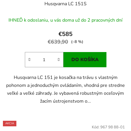
Husqvarna LC 151S
IHNEĎ k odoslaniu, u vás doma už do 2 pracovných dní
€585
€639,90
(–8 %)
DO KOŠÍKA
Husqvarna LC 151 je kosačka na trávu s vlastným
pohonom a jednoduchým ovládaním, vhodná pre stredne
veľké a veľké záhrady. Je vybavená robustným oceľovým
žacím ústrojenstvom o...
AKCIA
Kód:
967 98 88-01