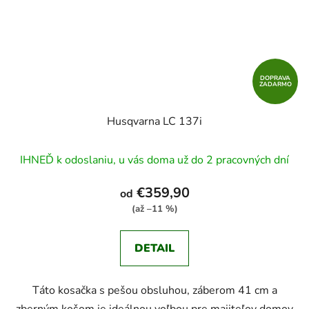
DOPRAVA
ZADARMO
Husqvarna LC 137i
IHNEĎ k odoslaniu, u vás doma už do 2 pracovných dní
€359,90
od
(až –11 %)
DETAIL
Táto kosačka s pešou obsluhou, záberom 41 cm a
zberným košom je ideálnou voľbou pre majiteľov domov