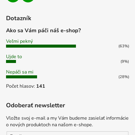
s
u
Dotazník
Ako sa Vám páči náš e-shop?
Veľmi pekný
(63%)
Ujde to
(9%)
Nepáči sa mi
(28%)
Počet hlasov:
141
Odoberať newsletter
Vložte svoj e-mail a my Vám budeme zasielať informácie
o nových produktoch na našom e-shope.