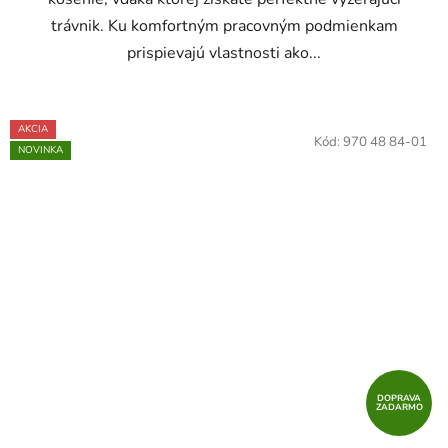
trávnik. Ku komfortným pracovným podmienkam
prispievajú vlastnosti ako...
AKCIA
Kód:
970 48 84-01
NOVINKA
DOPRAVA
ZADARMO