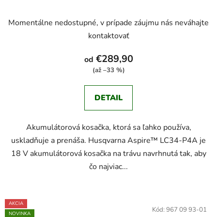
Momentálne nedostupné, v prípade záujmu nás neváhajte
kontaktovať
€289,90
od
(až –33 %)
DETAIL
Akumulátorová kosačka, ktorá sa ľahko používa,
uskladňuje a prenáša. Husqvarna Aspire™ LC34-P4A je
18 V akumulátorová kosačka na trávu navrhnutá tak, aby
čo najviac...
AKCIA
Kód:
967 09 93-01
NOVINKA