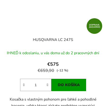
DOPRAVA
ZADARMO
HUSQVARNA LC 247S
IHNEĎ k odoslaniu, u vás doma už do 2 pracovných dní
€575
€659,90
(–12 %)
DO KOŠÍKA
Kosačka s vlastným pohonom pre ľahké a pohodlné
kosenie, vďaka ktorej získate perfektne vyzerajúci