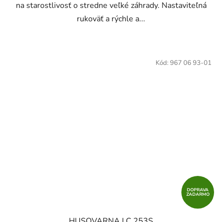
na starostlivosť o stredne veľké záhrady. Nastaviteľná
rukoväť a rýchle a...
Kód:
967 06 93-01
DOPRAVA
ZADARMO
HUSQVARNA LC 253S