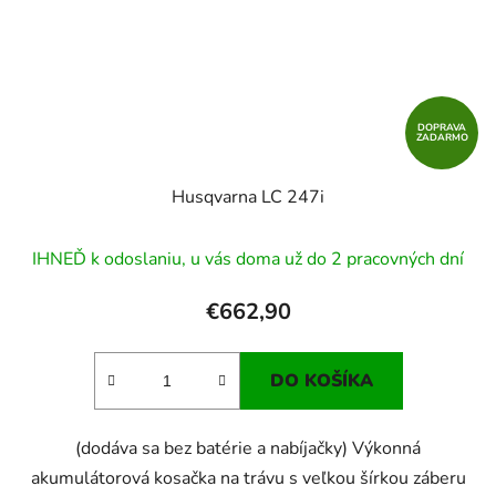
DOPRAVA
ZADARMO
Husqvarna LC 247i
IHNEĎ k odoslaniu, u vás doma už do 2 pracovných dní
€662,90
DO KOŠÍKA
(dodáva sa bez batérie a nabíjačky) Výkonná
akumulátorová kosačka na trávu s veľkou šírkou záberu