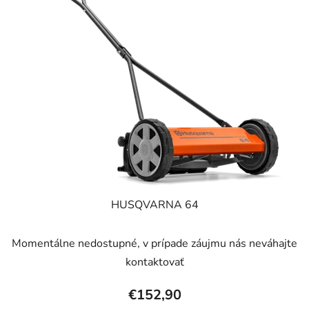
p
r
i
o
s
d
p
u
r
k
o
t
d
o
u
v
k
t
o
v
HUSQVARNA 64
Momentálne nedostupné, v prípade záujmu nás neváhajte
kontaktovať
€152,90