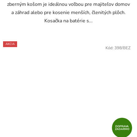
zberným košom je ideálnou voľbou pre majiteľov domov
a záhrad alebo pre kosenie menších, členitých plôch.
Kosačka na batérie s...
AKCIA
Kód:
398/BEZ
DOPRAVA
ZADARMO