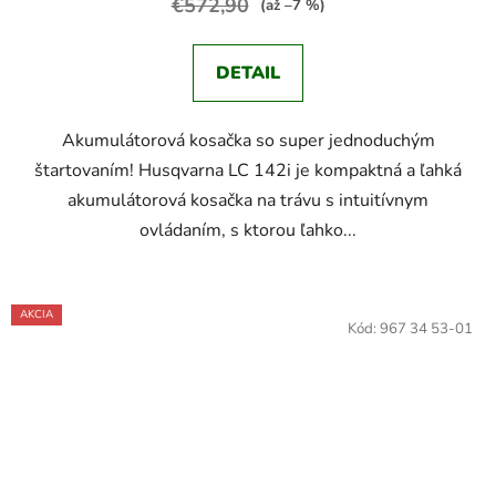
€572,90
(až –7 %)
DETAIL
Akumulátorová kosačka so super jednoduchým
štartovaním! Husqvarna LC 142i je kompaktná a ľahká
akumulátorová kosačka na trávu s intuitívnym
ovládaním, s ktorou ľahko...
AKCIA
Kód:
967 34 53-01