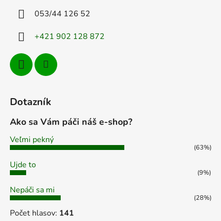
e
i
053/44 126 52
p
e
r
+421 902 128 872
v
k
y
v
ý
p
Dotazník
i
s
Ako sa Vám páči náš e-shop?
u
Veľmi pekný
(63%)
Ujde to
(9%)
Nepáči sa mi
(28%)
Počet hlasov:
141