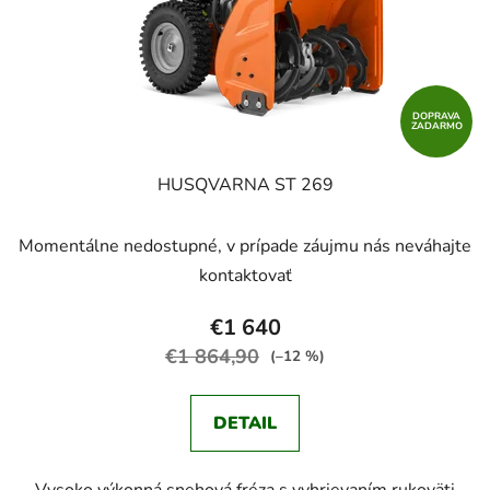
DOPRAVA
ZADARMO
HUSQVARNA ST 269
Momentálne nedostupné, v prípade záujmu nás neváhajte
kontaktovať
€1 640
€1 864,90
(–12 %)
DETAIL
Vysoko výkonná snehová fréza s vyhrievaním rukoväti