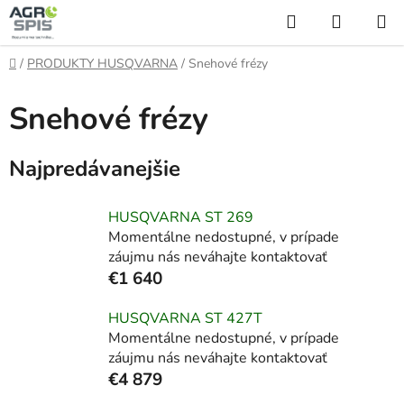
Prejsť
Hľadať
NÁKUP
na
KOŠÍK
obsah
Domov
/
PRODUKTY HUSQVARNA
/
Snehové frézy
Snehové frézy
Najpredávanejšie
HUSQVARNA ST 269
Momentálne nedostupné, v prípade
záujmu nás neváhajte kontaktovať
€1 640
HUSQVARNA ST 427T
Momentálne nedostupné, v prípade
záujmu nás neváhajte kontaktovať
€4 879