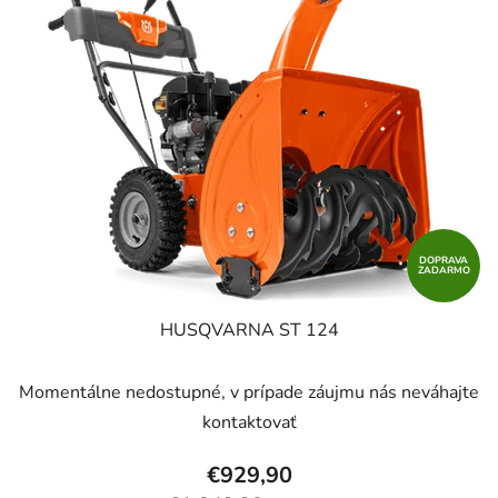
p
r
i
o
s
d
p
u
r
k
o
t
d
o
u
v
k
t
DOPRAVA
ZADARMO
o
v
HUSQVARNA ST 124
Momentálne nedostupné, v prípade záujmu nás neváhajte
kontaktovať
€929,90