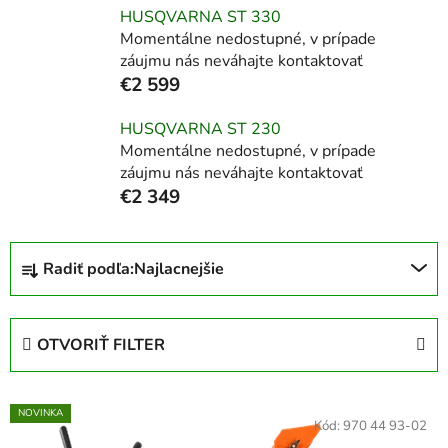
HUSQVARNA ST 330
Momentálne nedostupné, v prípade
záujmu nás neváhajte kontaktovať
€2 599
HUSQVARNA ST 230
Momentálne nedostupné, v prípade
záujmu nás neváhajte kontaktovať
€2 349
R
Radiť podľa:
Najlacnejšie
a
d
e
OTVORIŤ FILTER
n
i
V
e
NOVINKA
ý
Kód:
970 44 93-02
p