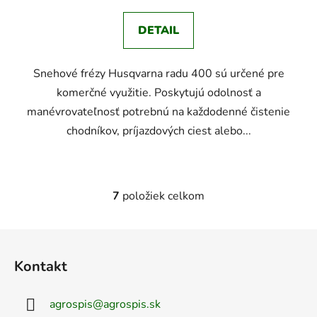
DETAIL
Snehové frézy Husqvarna radu 400 sú určené pre
komerčné využitie. Poskytujú odolnosť a
manévrovateľnosť potrebnú na každodenné čistenie
chodníkov, príjazdových ciest alebo...
7
položiek celkom
O
v
l
Z
á
á
d
Kontakt
p
a
ä
c
agrospis
@
agrospis.sk
t
i