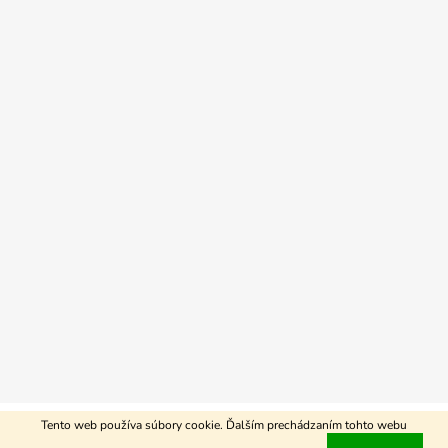
Vytvoril Shoptet
Tento web používa súbory cookie. Ďalším prechádzaním tohto webu
Copyright 2026
Agrospis-eshop
. Všetky práva