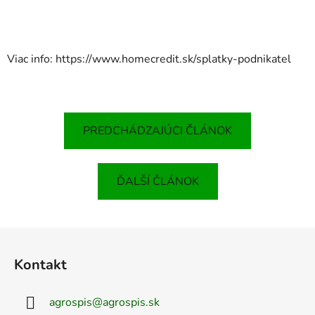
Viac info: https://www.homecredit.sk/splatky-podnikatel
PREDCHÁDZAJÚCI ČLÁNOK
ĎALŠÍ ČLÁNOK
Z
á
Kontakt
p
ä
agrospis
@
agrospis.sk
t