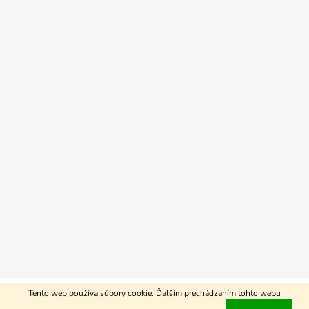
Vytvoril Shoptet
Tento web používa súbory cookie. Ďalším prechádzaním tohto webu
Copyright 2026
Agrospis-eshop
. Všetky práva