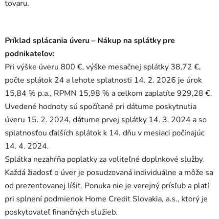
tovaru.
Príklad splácania úveru – Nákup na splátky pre
podnikateľov:
Pri výške úveru 800 €, výške mesačnej splátky 38,72 €,
počte splátok 24 a lehote splatnosti 14. 2. 2026 je úrok
15,84 % p.a., RPMN 15,98 % a celkom zaplatíte 929,28 €.
Uvedené hodnoty sú spočítané pri dátume poskytnutia
úveru 15. 2. 2024, dátume prvej splátky 14. 3. 2024 a so
splatnosťou ďalších splátok k 14. dňu v mesiaci počínajúc
14. 4. 2024.
Splátka nezahŕňa poplatky za voliteľné doplnkové služby.
Každá žiadosť o úver je posudzovaná individuálne a môže sa
od prezentovanej líšiť. Ponuka nie je verejný prísľub a platí
pri splnení podmienok Home Credit Slovakia, a.s., ktorý je
poskytovateľ finančných služieb.