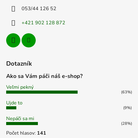
i
053/44 126 52
e
+421 902 128 872
Dotazník
Ako sa Vám páči náš e-shop?
Veľmi pekný
(63%)
Ujde to
(9%)
Nepáči sa mi
(28%)
Počet hlasov:
141