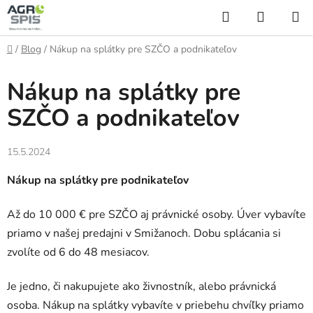
Prejsť
Hľadať
NÁKUP
na
KOŠÍK
obsah
Domov
/
Blog
/
Nákup na splátky pre SZČO a podnikateľov
Nákup na splátky pre
SZČO a podnikateľov
15.5.2024
Nákup na splátky pre podnikateľov
Až do 10 000 € pre SZČO aj právnické osoby.
Úver vybavíte
priamo v našej predajni v Smižanoch.
Dobu splácania si
zvolíte od 6 do 48 mesiacov.
Je jedno, či nakupujete ako živnostník, alebo právnická
osoba. Nákup na splátky vybavíte v priebehu chvíľky priamo