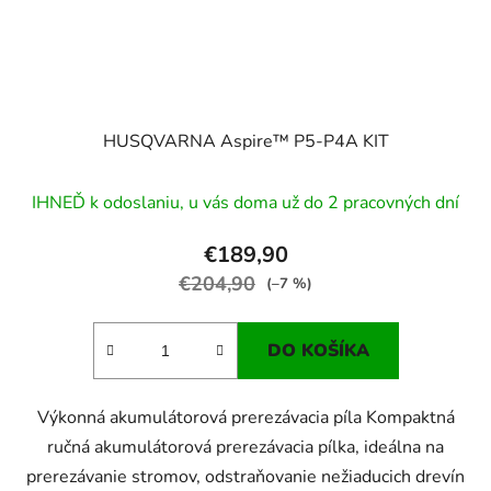
HUSQVARNA Aspire™ P5-P4A KIT
IHNEĎ k odoslaniu, u vás doma už do 2 pracovných dní
€189,90
€204,90
(–7 %)
DO KOŠÍKA
Výkonná akumulátorová prerezávacia píla Kompaktná
ručná akumulátorová prerezávacia pílka, ideálna na
prerezávanie stromov, odstraňovanie nežiaducich drevín