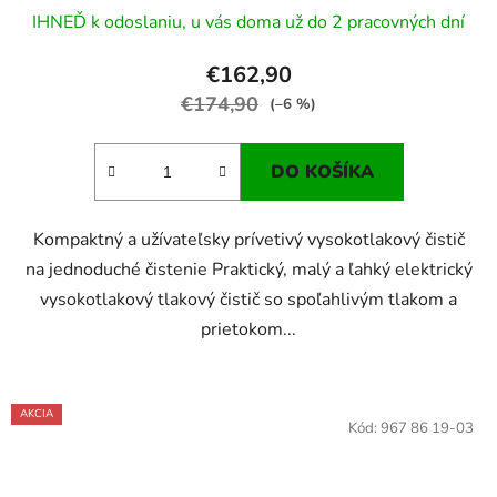
IHNEĎ k odoslaniu, u vás doma už do 2 pracovných dní
€162,90
€174,90
(–6 %)
DO KOŠÍKA
Kompaktný a užívateľsky prívetivý vysokotlakový čistič
na jednoduché čistenie Praktický, malý a ľahký elektrický
vysokotlakový tlakový čistič so spoľahlivým tlakom a
prietokom...
AKCIA
Kód:
967 86 19-03