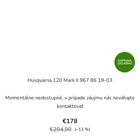
DOPRAVA
ZADARMO
Husqvarna 120 Mark II 967 86 19‑03
Priemerné
Momentálne nedostupné, v prípade záujmu nás neváhajte
hodnotenie
kontaktovať
produktu
je
€178
2,9
€204,90
(–13 %)
z