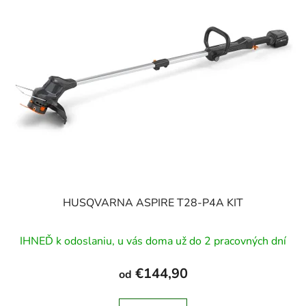
p
r
i
o
s
d
p
u
r
k
o
t
d
o
u
v
k
t
o
v
HUSQVARNA ASPIRE T28-P4A KIT
IHNEĎ k odoslaniu, u vás doma už do 2 pracovných dní
€144,90
od