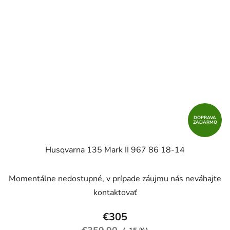
DOPRAVA
ZADARMO
Husqvarna 135 Mark II 967 86 18‑14
Priemerné
Momentálne nedostupné, v prípade záujmu nás neváhajte
hodnotenie
kontaktovať
produktu
je
€305
2,2