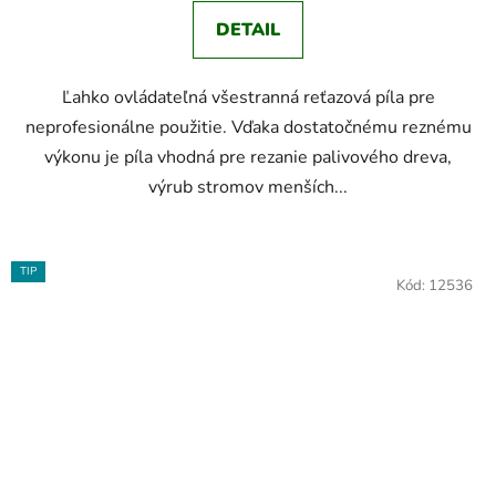
5
DETAIL
hviezdičiek.
Ľahko ovládateľná všestranná reťazová píla pre
neprofesionálne použitie. Vďaka dostatočnému reznému
výkonu je píla vhodná pre rezanie palivového dreva,
výrub stromov menších...
TIP
Kód:
12536