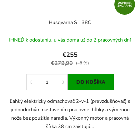
DOPRAVA
ZADARMO
Husqvarna S 138C
IHNEĎ k odoslaniu, u vás doma už do 2 pracovných dní
€255
€279,90
(–8 %)
DO KOŠÍKA
Ľahký elektrický odmachovač 2-v-1 (prevzdušňovač) s
jednoduchým nastavením pracovnej hĺbky a výmenou
noža bez použitia náradia. Výkonný motor a pracovná
šírka 38 cm zaisťujú...