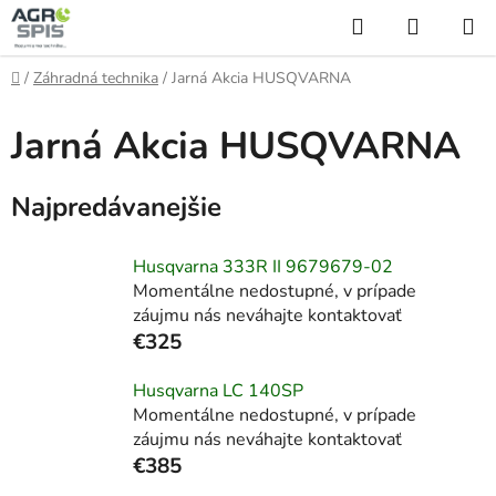
Prejsť
Hľadať
NÁKUP
na
KOŠÍK
obsah
Domov
/
Záhradná technika
/
Jarná Akcia HUSQVARNA
Jarná Akcia HUSQVARNA
Najpredávanejšie
Husqvarna 333R II 9679679-02
Momentálne nedostupné, v prípade
záujmu nás neváhajte kontaktovať
€325
Husqvarna LC 140SP
Momentálne nedostupné, v prípade
záujmu nás neváhajte kontaktovať
€385