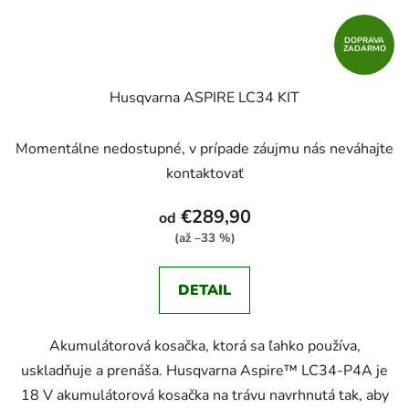
DOPRAVA
ZADARMO
Husqvarna ASPIRE LC34 KIT
Momentálne nedostupné, v prípade záujmu nás neváhajte
kontaktovať
€289,90
od
(až –33 %)
DETAIL
Akumulátorová kosačka, ktorá sa ľahko používa,
uskladňuje a prenáša. Husqvarna Aspire™ LC34-P4A je
18 V akumulátorová kosačka na trávu navrhnutá tak, aby