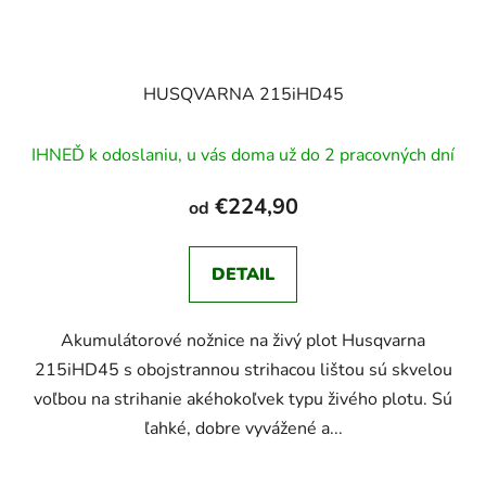
HUSQVARNA 215iHD45
IHNEĎ k odoslaniu, u vás doma už do 2 pracovných dní
€224,90
od
DETAIL
Akumulátorové nožnice na živý plot Husqvarna
215iHD45 s obojstrannou strihacou lištou sú skvelou
voľbou na strihanie akéhokoľvek typu živého plotu. Sú
ľahké, dobre vyvážené a...