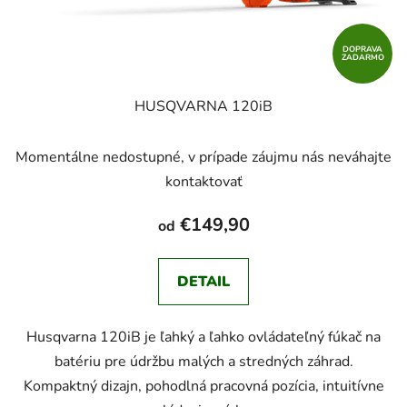
DOPRAVA
ZADARMO
HUSQVARNA 120iB
Momentálne nedostupné, v prípade záujmu nás neváhajte
kontaktovať
€149,90
od
DETAIL
Husqvarna 120iB je ľahký a ľahko ovládateľný fúkač na
batériu pre údržbu malých a stredných záhrad.
Kompaktný dizajn, pohodlná pracovná pozícia, intuitívne