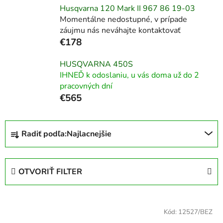
Husqvarna 120 Mark II 967 86 19‑03
Momentálne nedostupné, v prípade
záujmu nás neváhajte kontaktovať
€178
HUSQVARNA 450S
IHNEĎ k odoslaniu, u vás doma už do 2
pracovných dní
€565
R
Radiť podľa:
Najlacnejšie
a
d
e
OTVORIŤ FILTER
n
i
V
e
ý
Kód:
12527/BEZ
p