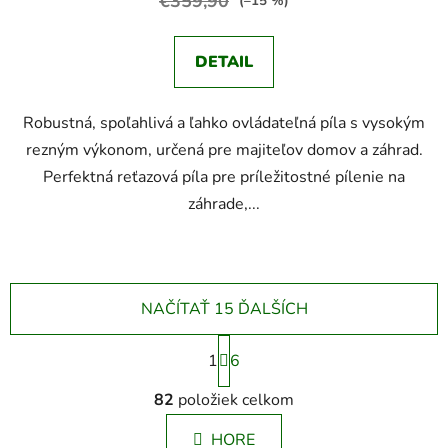
€359,90
(–15 %)
z
5
DETAIL
hviezdičiek.
Robustná, spoľahlivá a ľahko ovládateľná píla s vysokým
rezným výkonom, určená pre majiteľov domov a záhrad.
Perfektná reťazová píla pre príležitostné pílenie na
záhrade,...
NAČÍTAŤ 15 ĎALŠÍCH
S
1
t
6
r
O
á
82
položiek celkom
v
n
l
k
HORE