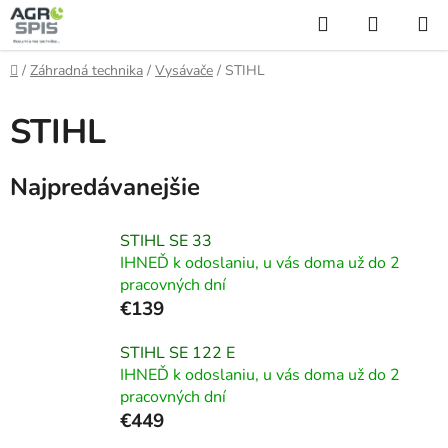
Prejsť
Hľadať
NÁKUP
na
KOŠÍK
obsah
Domov
/
Záhradná technika
/
Vysávače
/
STIHL
STIHL
Najpredávanejšie
STIHL SE 33
IHNEĎ k odoslaniu, u vás doma už do 2
pracovných dní
€139
STIHL SE 122 E
IHNEĎ k odoslaniu, u vás doma už do 2
pracovných dní
€449