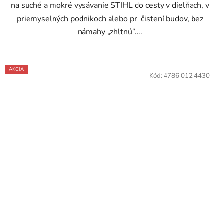
na suché a mokré vysávanie STIHL do cesty v dielňach, v
priemyselných podnikoch alebo pri čistení budov, bez
námahy „zhltnú“....
AKCIA
Kód:
4786 012 4430