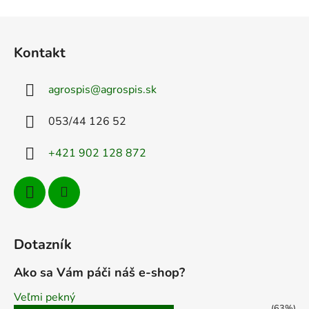
v
l
Z
á
á
d
Kontakt
p
a
ä
c
agrospis
@
agrospis.sk
t
i
e
i
053/44 126 52
p
e
r
+421 902 128 872
v
k
y
v
ý
p
Dotazník
i
s
Ako sa Vám páči náš e-shop?
u
Veľmi pekný
(63%)