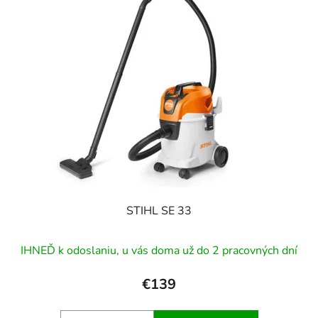
p
r
i
o
s
d
p
u
r
k
o
t
d
o
u
v
k
t
o
v
STIHL SE 33
IHNEĎ k odoslaniu, u vás doma už do 2 pracovných dní
€139