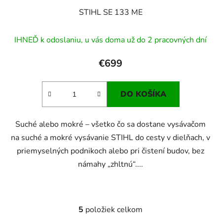
STIHL SE 133 ME
IHNEĎ k odoslaniu, u vás doma už do 2 pracovných dní
€699
DO KOŠÍKA
Suché alebo mokré – všetko čo sa dostane vysávačom
na suché a mokré vysávanie STIHL do cesty v dielňach, v
priemyselných podnikoch alebo pri čistení budov, bez
námahy „zhltnú“....
5
položiek celkom
O