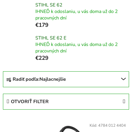
STIHL SE 62
IHNEĎ k odoslaniu, u vás doma už do 2
pracovných dní
€179
STIHL SE 62 E
IHNEĎ k odoslaniu, u vás doma už do 2
pracovných dní
€229
R
Radiť podľa:
Najlacnejšie
a
d
e
OTVORIŤ FILTER
n
i
V
e
ý
Kód:
4784 012 4404
p