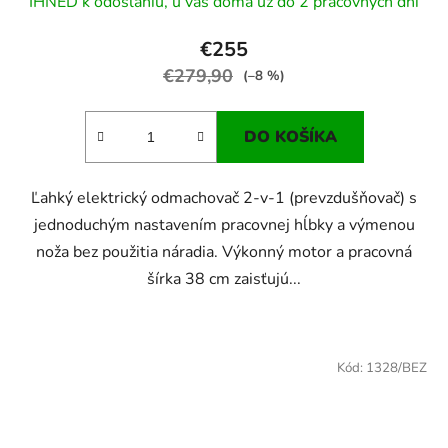
IHNEĎ k odoslaniu, u vás doma už do 2 pracovných dní
€255
€279,90
(–8 %)
DO KOŠÍKA
Ľahký elektrický odmachovač 2-v-1 (prevzdušňovač) s
jednoduchým nastavením pracovnej hĺbky a výmenou
noža bez použitia náradia. Výkonný motor a pracovná
šírka 38 cm zaisťujú...
Kód:
1328/BEZ