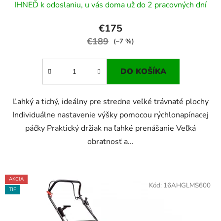
IHNEĎ k odoslaniu, u vás doma už do 2 pracovných dní
€175
€189
(–7 %)
DO KOŠÍKA
Ľahký a tichý, ideálny pre stredne veľké trávnaté plochy
Individuálne nastavenie výšky pomocou rýchlonapínacej
páčky Praktický držiak na ľahké prenášanie Veľká
obratnosť a...
AKCIA
Kód:
16AHGLMS600
TIP