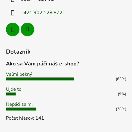
e
y
v
+421 902 128 872
ý
p
i
s
u
Dotazník
Ako sa Vám páči náš e-shop?
Veľmi pekný
(63%)
Ujde to
(9%)
Nepáči sa mi
(28%)
Počet hlasov:
141