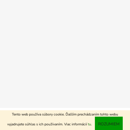
Vytvoril Shoptet
Tento web používa súbory cookie. Ďalším prechádzaním tohto webu
Copyright 2026
Agrospis-eshop
. Všetky práva
ROZUMIEM
vyjadrujete súhlas s ich používaním. Viac informácií
tu
.
vyhradené.