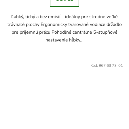
Ľahký, tichý a bez emisií – ideálny pre stredne veľké
trávnaté plochy Ergonomicky tvarované vodiace držadlo
pre príjemnú prácu Pohodlné centrálne 5-stupňové
nastavenie hĺbky...
Kód:
967 63 73-01