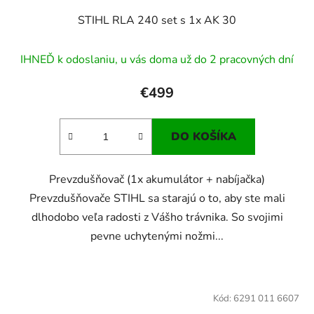
STIHL RLA 240 set s 1x AK 30
IHNEĎ k odoslaniu, u vás doma už do 2 pracovných dní
€499
DO KOŠÍKA
Prevzdušňovač (1x akumulátor + nabíjačka)
Prevzdušňovače STIHL sa starajú o to, aby ste mali
dlhodobo veľa radosti z Vášho trávnika. So svojimi
pevne uchytenými nožmi...
Kód:
6291 011 6607