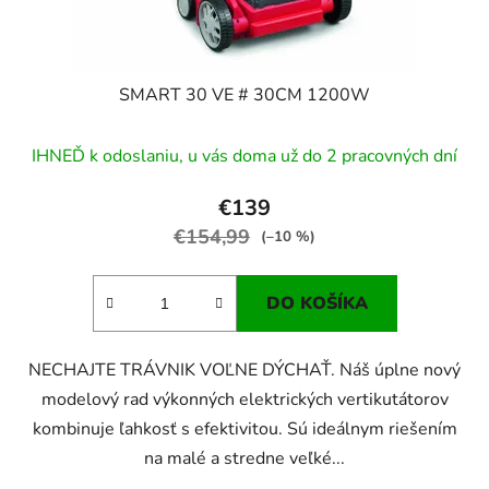
k
t
o
v
SMART 30 VE # 30CM 1200W
IHNEĎ k odoslaniu, u vás doma už do 2 pracovných dní
€139
€154,99
(–10 %)
DO KOŠÍKA
NECHAJTE TRÁVNIK VOĽNE DÝCHAŤ. Náš úplne nový
modelový rad výkonných elektrických vertikutátorov
kombinuje ľahkosť s efektivitou. Sú ideálnym riešením
na malé a stredne veľké...