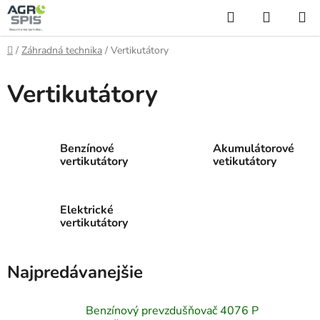
Prejsť
Hľadať
NÁKUP
na
KOŠÍK
obsah
Domov
/
Záhradná technika
/
Vertikutátory
Vertikutátory
Benzínové
Akumulátorové
vertikutátory
vetikutátory
Elektrické
vertikutátory
Najpredávanejšie
Benzínový prevzdušňovač 4076 P