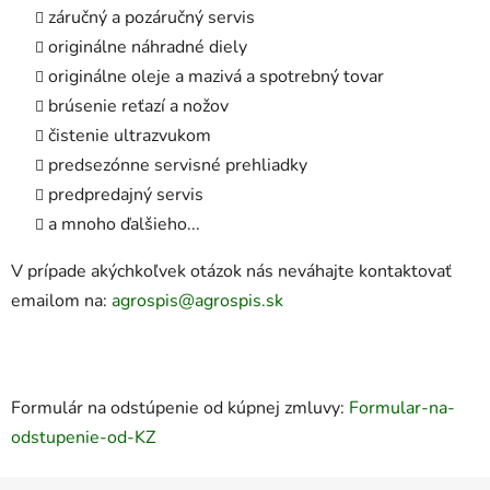
záručný a pozáručný servis
originálne náhradné diely
originálne oleje a mazivá a spotrebný tovar
brúsenie reťazí a nožov
čistenie ultrazvukom
predsezónne servisné prehliadky
predpredajný servis
a mnoho ďalšieho...
V prípade akýchkoľvek otázok nás neváhajte kontaktovať
emailom na:
agrospis@agrospis.sk
Formulár na odstúpenie od kúpnej zmluvy:
Formular-na-
odstupenie-od-KZ
Z