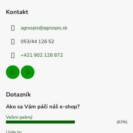
á
Kontakt
p
ä
agrospis
@
agrospis.sk
t
i
053/44 126 52
e
+421 902 128 872
Dotazník
Ako sa Vám páči náš e-shop?
Veľmi pekný
(63%)
Ujde to