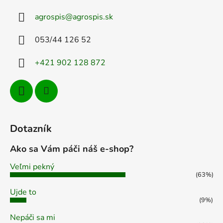
a
ä
c
agrospis
@
agrospis.sk
t
i
e
i
053/44 126 52
p
e
r
+421 902 128 872
v
k
y
v
ý
p
Dotazník
i
s
Ako sa Vám páči náš e-shop?
u
Veľmi pekný
(63%)
Ujde to
(9%)
Nepáči sa mi