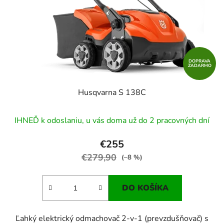
r
k
o
t
d
o
u
v
k
t
DOPRAVA
ZADARMO
o
v
Husqvarna S 138C
IHNEĎ k odoslaniu, u vás doma už do 2 pracovných dní
€255
€279,90
(–8 %)
DO KOŠÍKA
Ľahký elektrický odmachovač 2-v-1 (prevzdušňovač) s