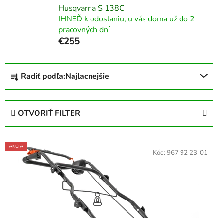
Husqvarna S 138C
IHNEĎ k odoslaniu, u vás doma už do 2
pracovných dní
€255
R
Radiť podľa:
Najlacnejšie
a
d
e
OTVORIŤ FILTER
n
i
V
e
AKCIA
ý
Kód:
967 92 23-01
p
p
r
i
o
s
d
p
u