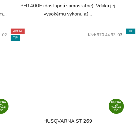
PH1400E (dostupná samostatne). Vďaka jej
m...
vysokému výkonu až...
AKCIA
TIP
3-02
Kód:
970 44 93-03
TIP
OPRA
DOPRA
VA
VA
ADAR
ZADAR
MO
MO
HUSQVARNA ST 269