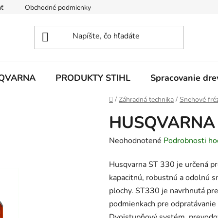
ť
Obchodné podmienky
Ochrana osobných údajov
Z
SQVARNA
PRODUKTY STIHL
Spracovanie dre
Domov
/
Záhradná technika
/
Snehové fré
HUSQVARNA 
Priemerné
Neohodnotené
Podrobnosti ho
hodnotenie
Husqvarna ST 330 je určená pr
produktu
kapacitnú, robustnú a odolnú s
je
plochy. ST330 je navrhnutá pre
0,0
podmienkach pre odpratávanie
z
Dvojstupňový systém, prevodovk