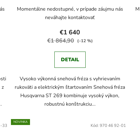
ás
Momentálne nedostupné, v prípade záujmu nás
M
neváhajte kontaktovať
€1 640
€1 864,90
(–12 %)
DETAIL
sti
Vysoko výkonná snehová fréza s vyhrievaním
 z
rukoväti a elektrickým štartovaním Snehová fréza
Husqvarna ST 269 kombinuje vysoký výkon,
.
robustnú konštrukciu...
NOVINKA
1-33
Kód:
970 46 92-01