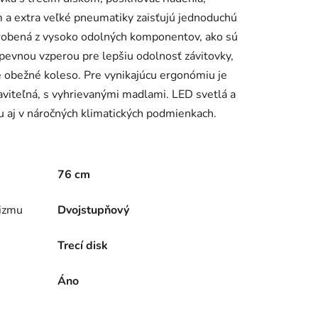
 a extra veľké pneumatiky zaisťujú jednoduchú
yrobená z vysoko odolných komponentov, ako sú
 pevnou vzperou pre lepšiu odolnosť závitovky,
vé obežné koleso. Pre vynikajúcu ergonómiu je
viteľná, s vyhrievanými madlami. LED svetlá a
cu aj v náročných klimatických podmienkach.
76 cm
izmu
Dvojstupňový
Trecí disk
Áno