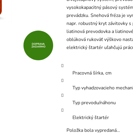
5
vysokokapacitný pásový systém
hviezdičiek.
prevádzku. Snehová fréza je v
napr. robustný kryt závitovky s
liatinová prevodovka a liatino
oblúková rukoväť výškovo nasta
DOPRAVA
elektrický štartér uľahčujú prá
ZADARMO
Pracovná šírka, cm
Typ vyhadzovacieho mechan
Typ prevodu/náhonu
Elektrický štartér
Položka bola vypredaná…