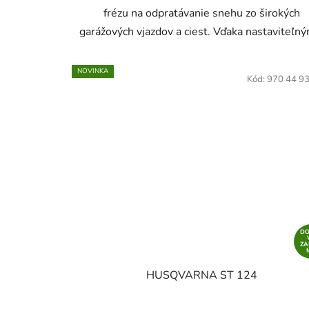
frézu na odpratávanie snehu zo širokých
garážových vjazdov a ciest. Vďaka nastaviteľný
NOVINKA
Kód:
970 44 9
D
Z
HUSQVARNA ST 124