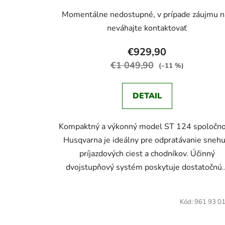
Momentálne nedostupné, v prípade záujmu n
neváhajte kontaktovať
€929,90
€1 049,90
(–11 %)
DETAIL
Kompaktný a výkonný model ST 124 spoločno
Husqvarna je ideálny pre odpratávanie snehu
príjazdových ciest a chodníkov. Účinný
dvojstupňový systém poskytuje dostatočnú..
Kód:
961 93 0