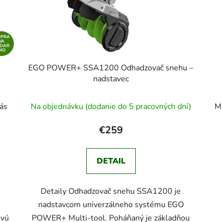
OPRA
VA
ADAR
MO
EGO POWER+ SSA1200 Odhadzovač snehu –
nadstavec
ás
Na objednávku (dodanie do 5 pracovných dní)
M
€259
DETAIL
Detaily Odhadzovač snehu SSA1200 je
nadstavcom univerzálneho systému EGO
ovú
POWER+ Multi-tool. Poháňaný je základňou