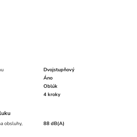
mu
Dvojstupňový
Áno
Oblúk
4 kroky
luku
ha obsluhy,
88 dB(A)