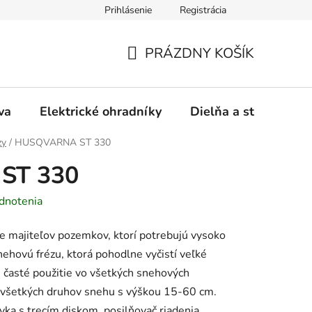
Prihlásenie
Registrácia
ásady používania súborov cookies
Záručný a pozáručný servis
PRÁZDNY KOŠÍK
NÁKUPNÝ
KOŠÍK
va
Elektrické ohradníky
Dielňa a stavba
zy
/
HUSQVARNA ST 330
ST 330
dnotenia
e majiteľov pozemkov, ktorí potrebujú vysoko
nehovú frézu, ktorá pohodlne vyčistí veľké
 časté použitie vo všetkých snehových
 všetkých druhov snehu s výškou 15-60 cm.
a s trecím diskom, posilňovač riadenia,