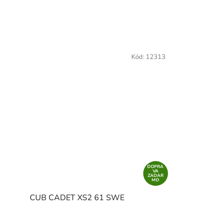
Kód:
12313
DOPRA
VA
ZADAR
MO
CUB CADET XS2 61 SWE