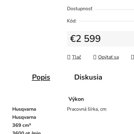
Dostupnosť
Kód:
€2 599
Jednotková cena:
Tlač
Opýtať sa
Popis
Diskusia
Výkon
Husqvarna
Pracovná šírka, cm
Husqvarna
369 cm³
3600 ot./min