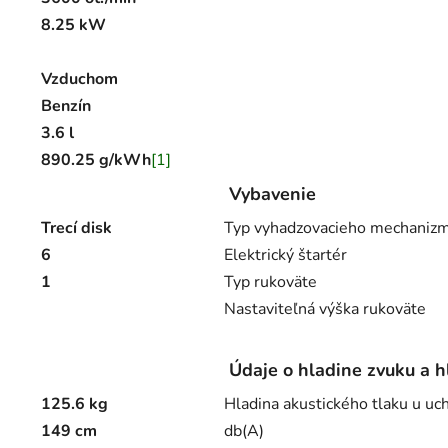
8.25 kW
Vzduchom
Benzín
3.6 l
890.25 g/kWh
[1]
Vybavenie
Trecí disk
Typ vyhadzovacieho mechaniz
6
Elektrický štartér
1
Typ rukoväte
Nastaviteľná výška rukoväte
Údaje o hladine zvuku a h
125.6 kg
Hladina akustického tlaku u uc
149 cm
db(A)