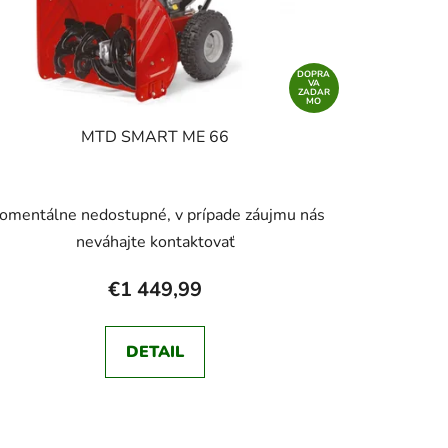
DOPRA
VA
ZADAR
MO
MTD SMART ME 66
omentálne nedostupné, v prípade záujmu nás
neváhajte kontaktovať
€1 449,99
DETAIL