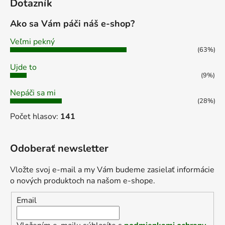
Dotazník
i
s
Ako sa Vám páči náš e-shop?
u
Veľmi pekný
(63%)
Ujde to
(9%)
Nepáči sa mi
(28%)
Počet hlasov:
141
Odoberať newsletter
Vložte svoj e-mail a my Vám budeme zasielať informácie
o nových produktoch na našom e-shope.
Email