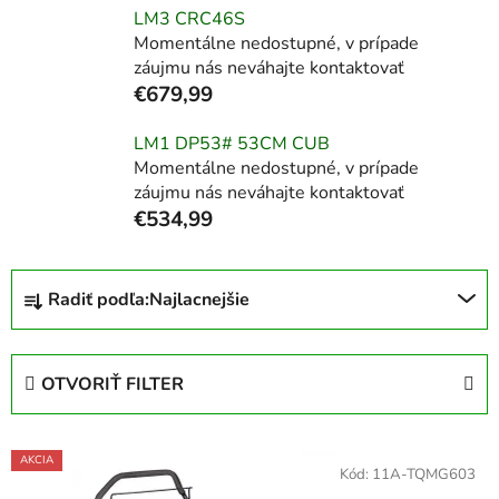
LM3 CRC46S
Momentálne nedostupné, v prípade
záujmu nás neváhajte kontaktovať
€679,99
LM1 DP53# 53CM CUB
Momentálne nedostupné, v prípade
záujmu nás neváhajte kontaktovať
€534,99
R
Radiť podľa:
Najlacnejšie
a
d
e
OTVORIŤ FILTER
n
i
V
e
AKCIA
ý
Kód:
11A-TQMG603
p