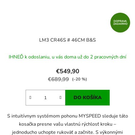
DOPRAVA
ZADARMO
LM3 CR46S # 46CM B&S
IHNEĎ k odoslaniu, u vás doma už do 2 pracovných dní
€549,90
€689,99
(–20 %)
DO KOŠÍKA
S intuitívnym systémom pohonu MYSPEED sleduje táto
kosačka presne vašu vlastnú rýchlosť kroku –
jednoducho uchopte rukoväť a začnite. S výkonnými