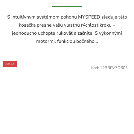
S intuitívnym systémom pohonu MYSPEED sleduje táto
kosačka presne vašu vlastnú rýchlosť kroku –
jednoducho uchopte rukoväť a začnite. S výkonnými
motormi, funkciou bočného...
AKCIA
Kód:
12BBPV7D603