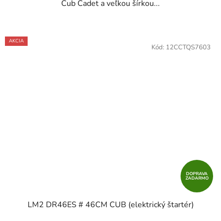
Cub Cadet a veľkou šírkou...
AKCIA
Kód:
12CCTQS7603
DOPRAVA
ZADARMO
LM2 DR46ES # 46CM CUB (elektrický štartér)