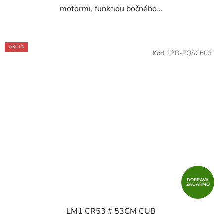
motormi, funkciou bočného...
AKCIA
Kód:
12B-PQSC603
DOPRAVA
ZADARMO
LM1 CR53 # 53CM CUB