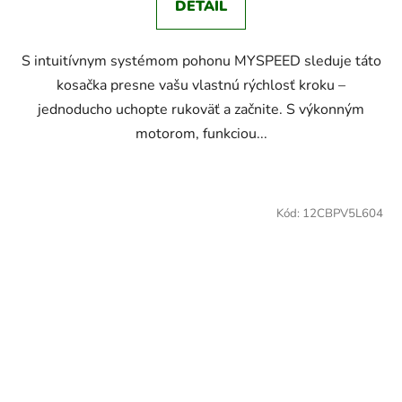
DETAIL
S intuitívnym systémom pohonu MYSPEED sleduje táto
kosačka presne vašu vlastnú rýchlosť kroku –
jednoducho uchopte rukoväť a začnite. S výkonným
motorom, funkciou...
Kód:
12CBPV5L604