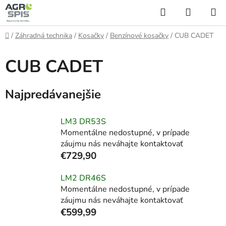
Prejsť
Hľadať
NÁKUP
na
KOŠÍK
obsah
Domov
/
Záhradná technika
/
Kosačky
/
Benzínové kosačky
/
CUB CADET
CUB CADET
Najpredávanejšie
LM3 DR53S
Momentálne nedostupné, v prípade
záujmu nás neváhajte kontaktovať
€729,90
LM2 DR46S
Momentálne nedostupné, v prípade
záujmu nás neváhajte kontaktovať
€599,99