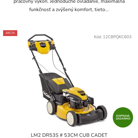
pracovný výkon. Jednoduché ovládanie, maximálna
funkčnosť a zvýšený komfort, tieto...
AKCIA
Kód:
12CBPQKC603
DOPRAVA
ZADARMO
LM2 DR53S # 53CM CUB CADET