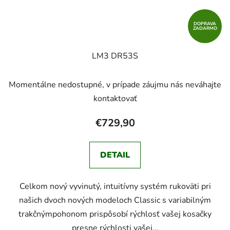
DOPRAVA
ZADARMO
LM3 DR53S
Momentálne nedostupné, v prípade záujmu nás neváhajte
kontaktovať
€729,90
DETAIL
Celkom nový vyvinutý, intuitívny systém rukoväti pri
našich dvoch nových modeloch Classic s variabilným
trakčnýmpohonom prispôsobí rýchlosť vašej kosačky
presne rýchlosti vašej...