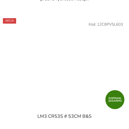
AKCIA
Kód:
12CBPV5L603
DOPRAVA
ZADARMO
LM3 CR53S # 53CM B&S