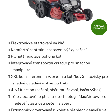
DOPRAVA
ZADARMO
Elektronické startování na klíč
Komfortní centrální nastavení výšky sečení
Plynulá regulace pohonu kol
Integrované transportní držadlo pro snadnou
manipulaci
XXL kola s terénním vzorkem a kuličkovými ložisky pro
snadné ovládání a skvělou trakci
4IN1function (sečení, sběr, mulčování, boční výhoz)
Tělo z ocelového plechu s technologií MaxAirflow pro
nejlepší vlastnosti sečení a sběru
Ergonomicky tvarovaná rukojeť a přehledný easyDrive