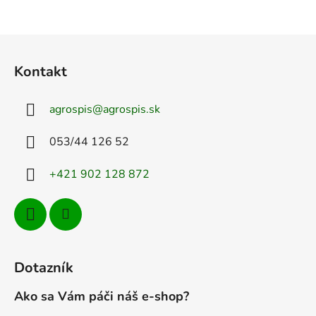
Z
á
Kontakt
p
ä
agrospis
@
agrospis.sk
t
i
053/44 126 52
e
+421 902 128 872
Dotazník
Ako sa Vám páči náš e-shop?