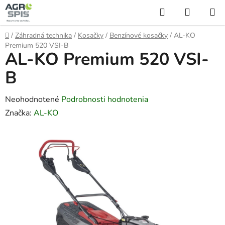
Prejsť
Hľadať
NÁKUP
na
KOŠÍK
obsah
Domov
/
Záhradná technika
/
Kosačky
/
Benzínové kosačky
/
AL-KO
Premium 520 VSI-B
AL-KO Premium 520 VSI-
B
Priemerné
Neohodnotené
Podrobnosti hodnotenia
hodnotenie
Značka:
AL-KO
produktu
je
0,0
z
5
hviezdičiek.