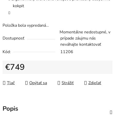
kokpit
Položka bola vypredaná…
Momentálne nedostupné, v
Dostupnosť
prípade záujmu nás
neváhajte kontaktovať
Kód:
11206
€749
Jednotková cena:
Tlač
Opýtať sa
Strážiť
Zdieľať
Popis