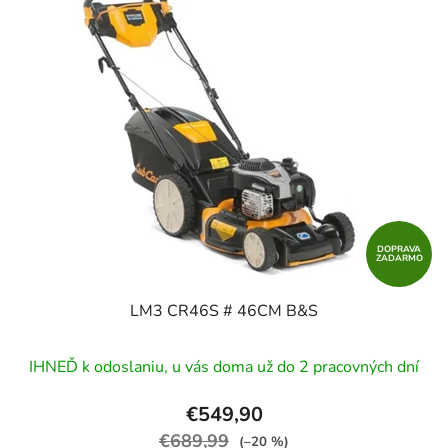
DOPRAVA
ZADARMO
LM3 CR46S # 46CM B&S
IHNEĎ k odoslaniu, u vás doma už do 2 pracovných dní
€549,90
€689,99
(–20 %)