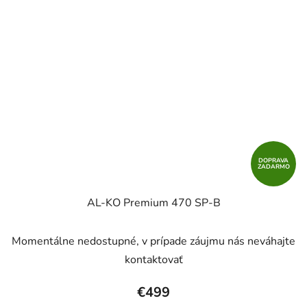
DOPRAVA
ZADARMO
AL-KO Premium 470 SP-B
Priemerné
Momentálne nedostupné, v prípade záujmu nás neváhajte
hodnotenie
kontaktovať
produktu
je
€499
1,0