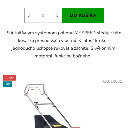
DO KOŠÍKA
S intuitívnym systémom pohonu MYSPEED sleduje táto
kosačka presne vašu vlastnú rýchlosť kroku –
jednoducho uchopte rukoväť a začnite. S výkonnými
motormi, funkciou bočného...
AKCIA
Kód:
10601
TIP