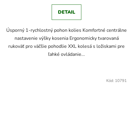
z
DETAIL
5
hviezdičiek.
Úsporný 1-rychlostný pohon kolies Komfortné centrálne
nastavenie výšky kosenia Ergonomicky tvarovaná
rukoväť pro väčšie pohodlie XXL kolesá s ložiskami pre
ľahké ovládanie...
Kód:
10791