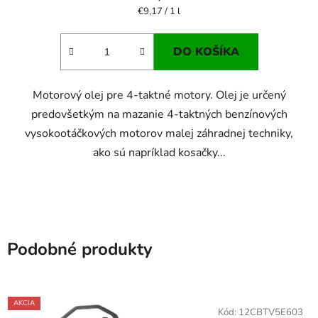
Jednotková
€9,17 / 1 l
cena:
DO KOŠÍKA
Motorový olej pre 4-taktné motory. Olej je určený
predovšetkým na mazanie 4-taktných benzínových
vysokootáčkových motorov malej záhradnej techniky,
ako sú napríklad kosačky...
Podobné produkty
AKCIA
Kód:
12CBTV5E603