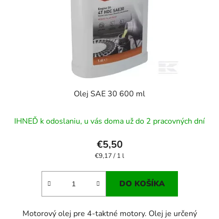
Olej SAE 30 600 ml
IHNEĎ k odoslaniu, u vás doma už do 2 pracovných dní
€5,50
Jednotková
€9,17 / 1 l
cena:
DO KOŠÍKA
Motorový olej pre 4-taktné motory. Olej je určený