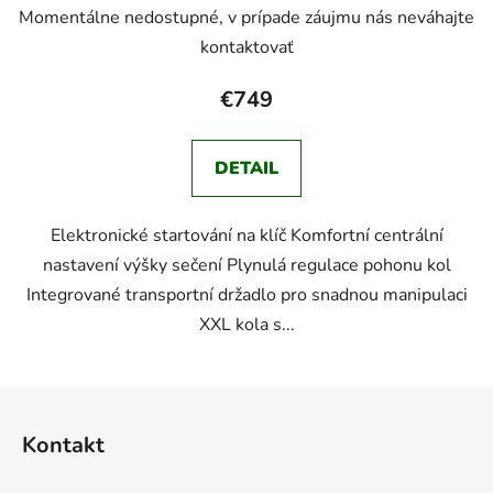
Momentálne nedostupné, v prípade záujmu nás neváhajte
kontaktovať
€749
DETAIL
Elektronické startování na klíč Komfortní centrální
nastavení výšky sečení Plynulá regulace pohonu kol
Integrované transportní držadlo pro snadnou manipulaci
XXL kola s...
Z
á
Kontakt
p
ä