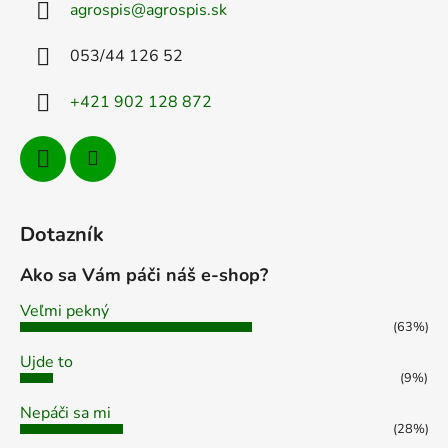
agrospis
@
agrospis.sk
t
i
053/44 126 52
e
+421 902 128 872
Dotazník
Ako sa Vám páči náš e-shop?
Veľmi pekný
(63%)
Ujde to
(9%)
Nepáči sa mi
(28%)