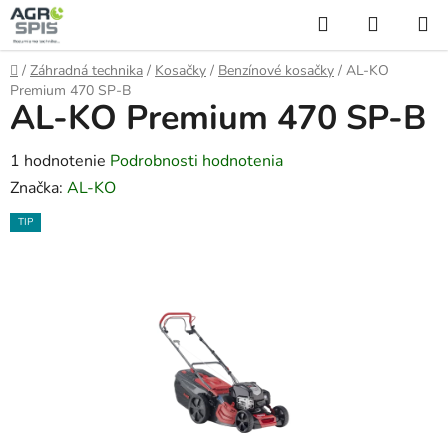
Prejsť
Hľadať
NÁKUP
na
KOŠÍK
obsah
Domov
/
Záhradná technika
/
Kosačky
/
Benzínové kosačky
/
AL-KO
Premium 470 SP-B
AL-KO Premium 470 SP-B
Priemerné
1 hodnotenie
Podrobnosti hodnotenia
hodnotenie
Značka:
AL-KO
produktu
TIP
je
1,0
z
5
hviezdičiek.