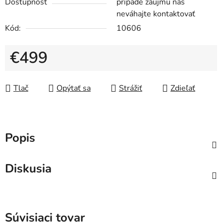
Dostupnosť
prípade záujmu nás
neváhajte kontaktovať
Kód:
10606
€499
Jednotková cena:
Tlač
Opýtať sa
Strážiť
Zdieľať
Popis
Diskusia
Súvisiaci tovar