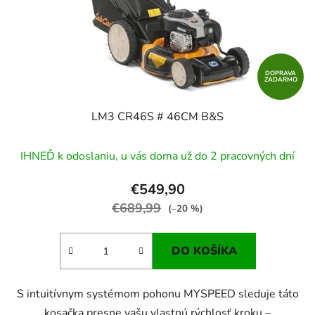
DOPRAVA
ZADARMO
LM3 CR46S # 46CM B&S
IHNEĎ k odoslaniu, u vás doma už do 2 pracovných dní
€549,90
€689,99
(–20 %)
DO KOŠÍKA
S intuitívnym systémom pohonu MYSPEED sleduje táto
kosačka presne vašu vlastnú rýchlosť kroku –