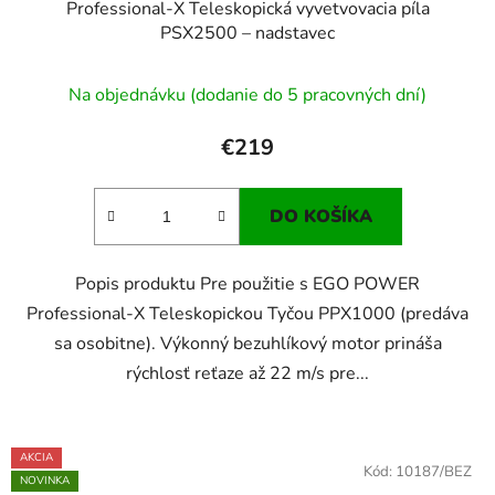
Professional-X Teleskopická vyvetvovacia píla
PSX2500 – nadstavec
Na objednávku (dodanie do 5 pracovných dní)
€219
DO KOŠÍKA
Popis produktu Pre použitie s EGO POWER
Professional-X Teleskopickou Tyčou PPX1000 (predáva
sa osobitne). Výkonný bezuhlíkový motor prináša
rýchlosť reťaze až 22 m/s pre...
AKCIA
Kód:
10187/BEZ
NOVINKA