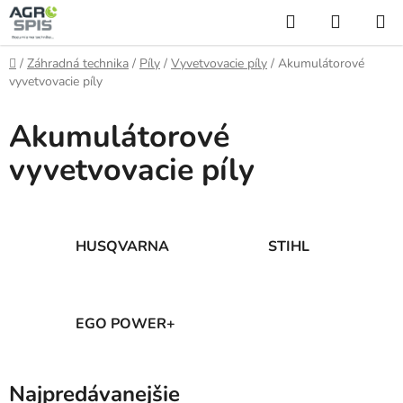
Prejsť
Hľadať
NÁKUP
na
KOŠÍK
obsah
Domov
/
Záhradná technika
/
Píly
/
Vyvetvovacie píly
/
Akumulátorové
vyvetvovacie píly
Akumulátorové
vyvetvovacie píly
HUSQVARNA
STIHL
EGO POWER+
Najpredávanejšie