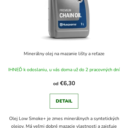
r
k
o
t
d
o
u
v
k
t
o
v
Minerálny olej na mazanie lišty a reťaze
IHNEĎ k odoslaniu, u vás doma už do 2 pracovných dní
€6,30
od
DETAIL
Olej Low Smoke+ je zmes minerálnych a syntetických
olejov. Má veľmi dobré mazacie vlastnosti a zaisťuje