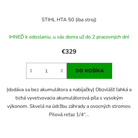
STIHL HTA 50 (iba stroj)
IHNEĎ k odoslaniu, u vás doma už do 2 pracovných dní
€329
DO KOŠÍKA
(dodáva sa bez akumulátora a nabíjačky) Obzvlášť ľahká a
tichá vyvetvovacia akumulátorová píla s vysokým
výkonom. Skvelá na údržbu záhrady a ovocných stromov.
Pilová reťaz 1/4“...