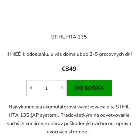
STIHL HTA 135
IHNEĎ k odoslaniu, u vás doma už do 2-5 pracovných dní
€849
DO KOŠÍKA
Najvýkonnejšia akumulátorová vyvetvovacia píla STIHL
HTA 135 (AP systém). Predovšetkým na odvetvovanie
suchých konárov, konárov poškodených víchricou, úpravu
ovocných stromov....