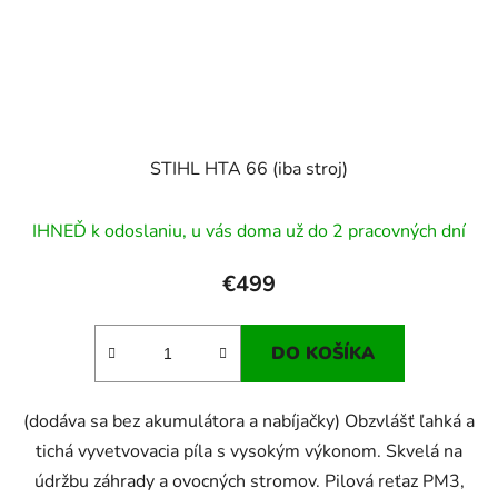
STIHL HTA 66 (iba stroj)
IHNEĎ k odoslaniu, u vás doma už do 2 pracovných dní
€499
DO KOŠÍKA
(dodáva sa bez akumulátora a nabíjačky) Obzvlášť ľahká a
tichá vyvetvovacia píla s vysokým výkonom. Skvelá na
údržbu záhrady a ovocných stromov. Pilová reťaz PM3,