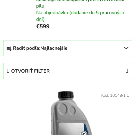
pílu
Na objednávku (dodanie do 5 pracovných
dní)
€599
R
Radiť podľa:
Najlacnejšie
a
d
e
OTVORIŤ FILTER
n
i
V
e
ý
Kód:
10148/1 L
p
p
r
i
o
s
d
p
u