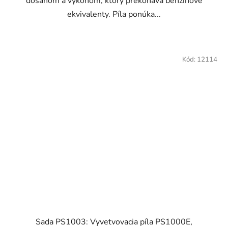
dosahom a výkonom, ktorý prekonáva benzínové
ekvivalenty. Píla ponúka...
Kód:
12114
Sada PS1003: Vyvetvovacia píla PS1000E,