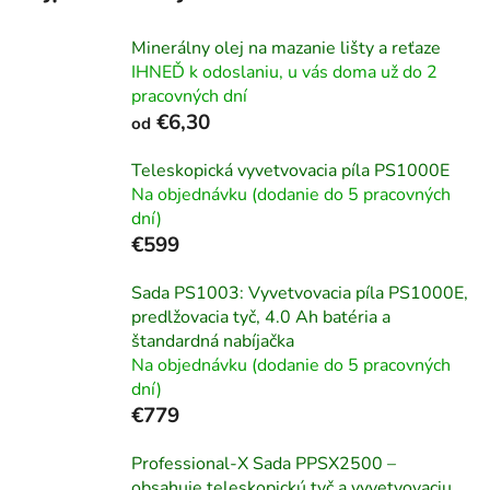
Minerálny olej na mazanie lišty a reťaze
IHNEĎ k odoslaniu, u vás doma už do 2
pracovných dní
€6,30
od
Teleskopická vyvetvovacia píla PS1000E
Na objednávku (dodanie do 5 pracovných
dní)
€599
Sada PS1003: Vyvetvovacia píla PS1000E,
predlžovacia tyč, 4.0 Ah batéria a
štandardná nabíjačka
Na objednávku (dodanie do 5 pracovných
dní)
€779
Professional-X Sada PPSX2500 –
obsahuje teleskopickú tyč a vyvetvovaciu