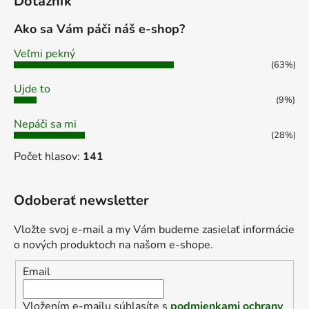
Dotazník
i
s
Ako sa Vám páči náš e-shop?
u
Veľmi pekný
(63%)
Ujde to
(9%)
Nepáči sa mi
(28%)
Počet hlasov:
141
Odoberať newsletter
Vložte svoj e-mail a my Vám budeme zasielať informácie
o nových produktoch na našom e-shope.
Email
Vložením e-mailu súhlasíte s
podmienkami ochrany