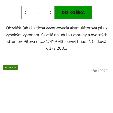
DO KOŠÍKA
Obzvlášť ľahká a tichá vyvetvovacia akumulátorová píla s
vysokým výkonom. Skvelá na údržbu záhrady a ovocných
stromov. Pilová reťaz 1/4“ PM3, pevný hriadeľ. Celková
dĺžka 280...
NOVINKA
Kód:
10079