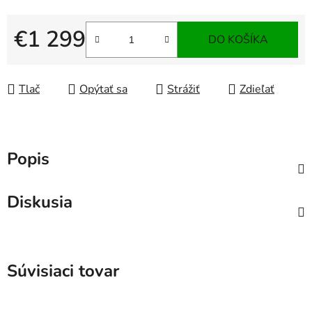
€1 299
DO KOŠÍKA
Jednotková cena:
Tlač
Opýtať sa
Strážiť
Zdieľať
Popis
Diskusia
Súvisiaci tovar