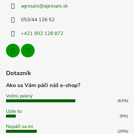
ä
agrospis
@
agrospis.sk
t
i
053/44 126 52
e
+421 902 128 872
Dotazník
Ako sa Vám páči náš e-shop?
Veľmi pekný
(63%)
Ujde to
(9%)
Nepáči sa mi
(28%)