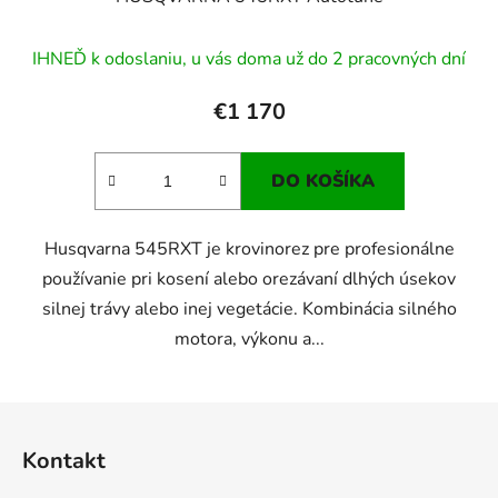
IHNEĎ k odoslaniu, u vás doma už do 2 pracovných dní
€1 170
DO KOŠÍKA
Husqvarna 545RXT je krovinorez pre profesionálne
používanie pri kosení alebo orezávaní dlhých úsekov
silnej trávy alebo inej vegetácie. Kombinácia silného
motora, výkonu a...
Z
á
Kontakt
p