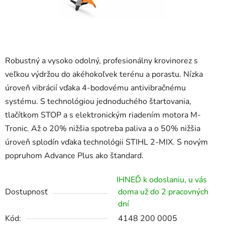
Robustný a vysoko odolný, profesionálny krovinorez s
veľkou výdržou do akéhokoľvek terénu a porastu. Nízka
úroveň vibrácií vďaka 4-bodovému antivibračnému
systému. S technológiou jednoduchého štartovania,
tlačítkom STOP a s elektronickým riadením motora M-
Tronic. Až o 20% nižšia spotreba paliva a o 50% nižšia
úroveň splodín vďaka technológii STIHL 2-MIX. S novým
popruhom Advance Plus ako štandard.
IHNEĎ k odoslaniu, u vás
Dostupnosť
doma už do 2 pracovných
dní
Kód:
4148 200 0005