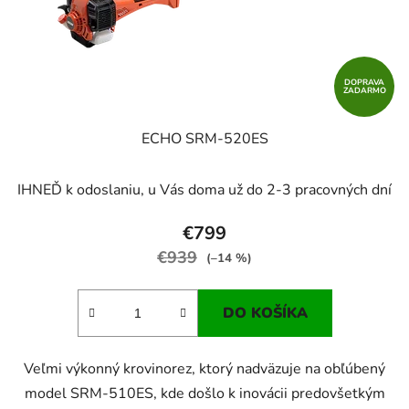
DOPRAVA
ZADARMO
ECHO SRM-520ES
IHNEĎ k odoslaniu, u Vás doma už do 2-3 pracovných dní
€799
€939
(–14 %)
DO KOŠÍKA
Veľmi výkonný krovinorez, ktorý nadväzuje na obľúbený
model SRM-510ES, kde došlo k inovácii predovšetkým