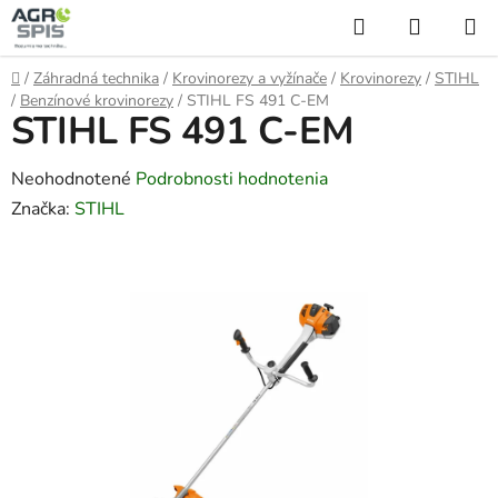
Prejsť
Hľadať
NÁKUP
na
KOŠÍK
obsah
Domov
/
Záhradná technika
/
Krovinorezy a vyžínače
/
Krovinorezy
/
STIHL
/
Benzínové krovinorezy
/
STIHL FS 491 C-EM
STIHL FS 491 C-EM
Priemerné
Neohodnotené
Podrobnosti hodnotenia
hodnotenie
Značka:
STIHL
produktu
je
0,0
z
5
hviezdičiek.