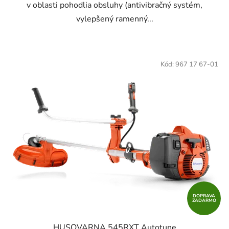
v oblasti pohodlia obsluhy (antivibračný systém,
vylepšený ramenný...
Kód:
967 17 67-01
DOPRAVA
ZADARMO
HUSQVARNA 545RXT Autotune