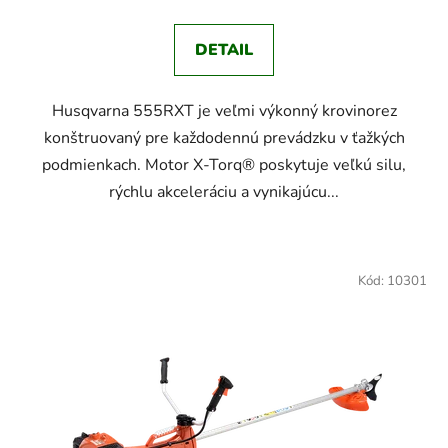
DETAIL
Husqvarna 555RXT je veľmi výkonný krovinorez
konštruovaný pre každodennú prevádzku v ťažkých
podmienkach. Motor X-Torq® poskytuje veľkú silu,
rýchlu akceleráciu a vynikajúcu...
Kód:
10301