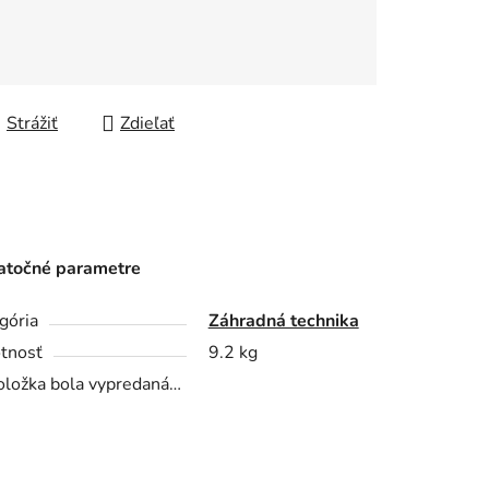
Strážiť
Zdieľať
točné parametre
gória
Záhradná technika
tnosť
9.2 kg
oložka bola vypredaná…