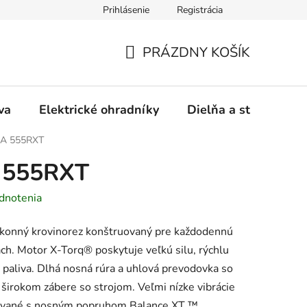
Prihlásenie
Registrácia
ásady používania súborov cookies
Záručný a pozáručný servis
PRÁZDNY KOŠÍK
NÁKUPNÝ
KOŠÍK
va
Elektrické ohradníky
Dielňa a stavba
A 555RXT
555RXT
dnotenia
konný krovinorez konštruovaný pre každodennú
h. Motor X-Torq® poskytuje veľkú silu, rýchlu
u paliva. Dlhá nosná rúra a uhlová prevodovka so
 širokom zábere so strojom. Veľmi nízke vibrácie
vané s nosným popruhom Balance XT ™.