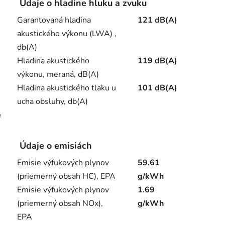
Údaje o hladine hluku a zvuku
Garantovaná hladina
121 dB(A)
akustického výkonu (LWA) ,
db(A)
Hladina akustického
119 dB(A)
výkonu, meraná, dB(A)
Hladina akustického tlaku u
101 dB(A)
ucha obsluhy, db(A)
é
Údaje o emisiách
Emisie výfukových plynov
59.61
(priemerný obsah HC), EPA
g/kWh
Emisie výfukových plynov
1.69
(priemerný obsah NOx),
g/kWh
EPA