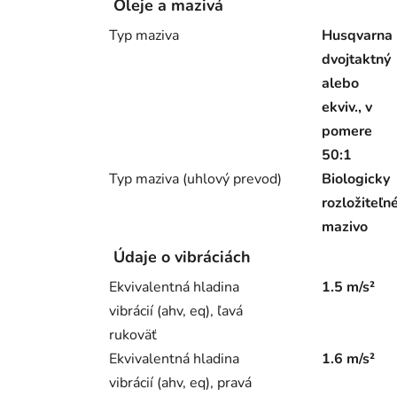
Oleje a mazivá
Typ maziva
Husqvarna
dvojtaktný
alebo
ekviv., v
pomere
50:1
Typ maziva (uhlový prevod)
Biologicky
rozložiteľn
mazivo
Údaje o vibráciách
Ekvivalentná hladina
1.5 m/s²
vibrácií (ahv, eq), ľavá
rukoväť
Ekvivalentná hladina
1.6 m/s²
vibrácií (ahv, eq), pravá