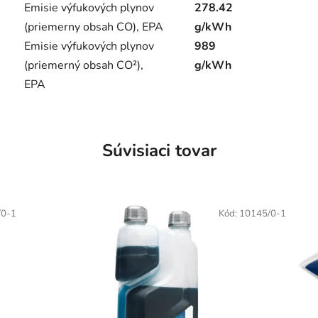
Emisie výfukových plynov
278.42
(priemerny obsah CO), EPA
g/kWh
Emisie výfukových plynov
989
(priemerný obsah CO²),
g/kWh
EPA
Súvisiaci tovar
/0-1
Kód:
10145/0-1