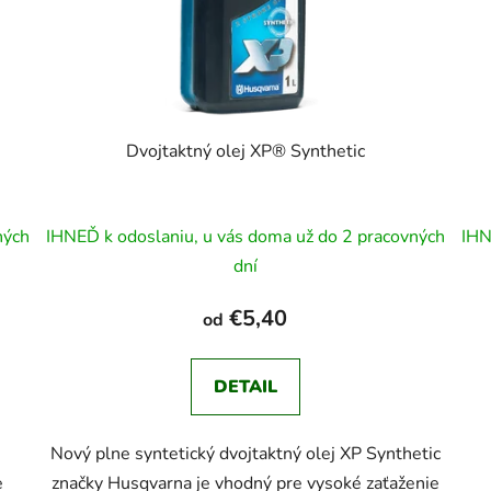
Dvojtaktný olej XP® Synthetic
ných
IHNEĎ k odoslaniu, u vás doma už do 2 pracovných
IHN
dní
€5,40
od
DETAIL
Nový plne syntetický dvojtaktný olej XP Synthetic
e
značky Husqvarna je vhodný pre vysoké zaťaženie