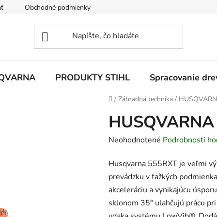
ť
Obchodné podmienky
Ochrana osobných údajov
Z
SQVARNA
PRODUKTY STIHL
Spracovanie dre
Domov
/
Záhradná technika
/
HUSQVARN
HUSQVARNA 
Priemerné
Neohodnotené
Podrobnosti ho
hodnotenie
Husqvarna 555RXT je veľmi vý
produktu
prevádzku v ťažkých podmienkac
je
akceleráciu a vynikajúcu úspor
0,0
sklonom 35° uľahčujú prácu pri
z
vďaka systému LowVib®. Dodá