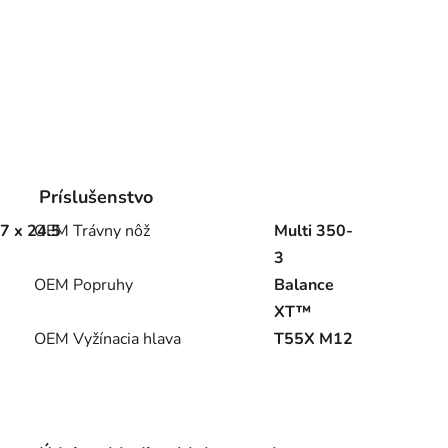
Príslušenstvo
7 x 24.5
OEM Trávny nôž
Multi 350-
3
OEM Popruhy
Balance
XT™
OEM Vyžínacia hlava
T55X M12