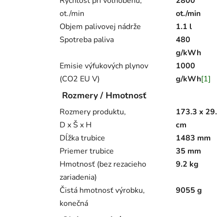
Rýchlosť pri voľnobehu,
2800
ot./min
ot./min
Objem palivovej nádrže
1.1 l
Spotreba paliva
480
g/kWh
Emisie výfukových plynov
1000
(CO2 EU V)
g/kWh
[1]
Rozmery / Hmotnosť
Rozmery produktu,
173.3 x 29.
D x Š x H
cm
Dĺžka trubice
1483 mm
Priemer trubice
35 mm
Hmotnosť (bez rezacieho
9.2 kg
zariadenia)
Čistá hmotnosť výrobku,
9055 g
konečná