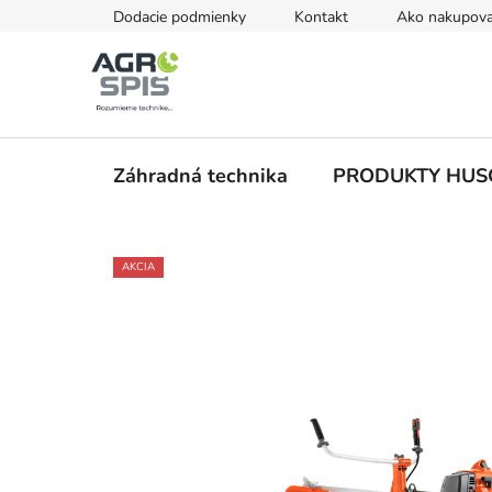
Prejsť
Dodacie podmienky
Kontakt
Ako nakupova
na
obsah
Záhradná technika
PRODUKTY HU
AKCIA