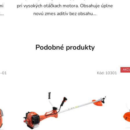
mi
pri vysokých otáčkach motora. Obsahuje úplne
..
novú zmes aditív bez obsahu...
Podobné produkty
AKCI
7-01
Kód:
10301