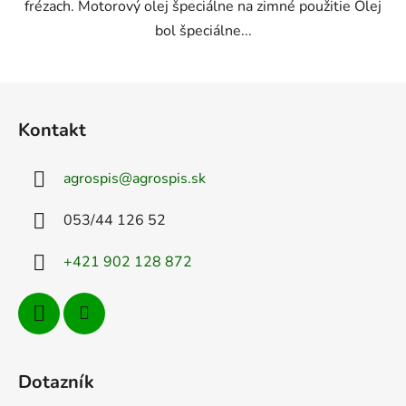
frézach. Motorový olej špeciálne na zimné použitie Olej
bol špeciálne...
Z
á
Kontakt
p
ä
agrospis
@
agrospis.sk
t
i
053/44 126 52
e
+421 902 128 872
Dotazník