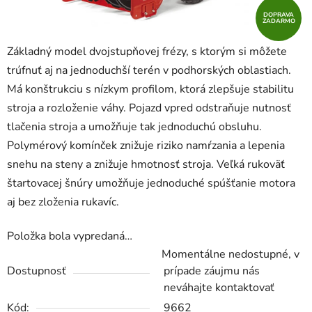
DOPRAVA
ZADARMO
Základný model dvojstupňovej frézy, s ktorým si môžete
trúfnuť aj na jednoduchší terén v podhorských oblastiach.
Má konštrukciu s nízkym profilom, ktorá zlepšuje stabilitu
stroja a rozloženie váhy. Pojazd vpred odstraňuje nutnosť
tlačenia stroja a umožňuje tak jednoduchú obsluhu.
Polymérový komínček znižuje riziko namŕzania a lepenia
snehu na steny a znižuje hmotnosť stroja. Veľká rukoväť
štartovacej šnúry umožňuje jednoduché spúšťanie motora
aj bez zloženia rukavíc.
Položka bola vypredaná…
Momentálne nedostupné, v
Dostupnosť
prípade záujmu nás
neváhajte kontaktovať
Kód:
9662