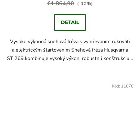
€1 864,90
(–12 %)
DETAIL
Vysoko výkonná snehová fréza s vyhrievaním rukoväti
a elektrickým štartovaním Snehová fréza Husqvarna
ST 269 kombinuje vysoký výkon, robustnú konštrukciu...
Kód:
11070