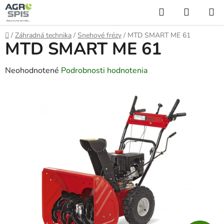
Prejsť
Hľadať
NÁKUP
na
KOŠÍK
obsah
Domov
/
Záhradná technika
/
Snehové frézy
/
MTD SMART ME 61
MTD SMART ME 61
Priemerné
Neohodnotené
Podrobnosti hodnotenia
hodnotenie
produktu
je
0,0
z
5
hviezdičiek.