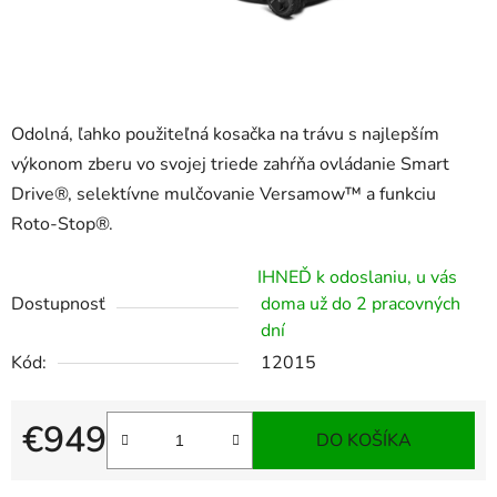
Odolná, ľahko použiteľná kosačka na trávu s najlepším
výkonom zberu vo svojej triede zahŕňa ovládanie Smart
Drive®, selektívne mulčovanie Versamow™ a funkciu
Roto-Stop®.
IHNEĎ k odoslaniu, u vás
Dostupnosť
doma už do 2 pracovných
dní
Kód:
12015
€949
DO KOŠÍKA
Jednotková cena: