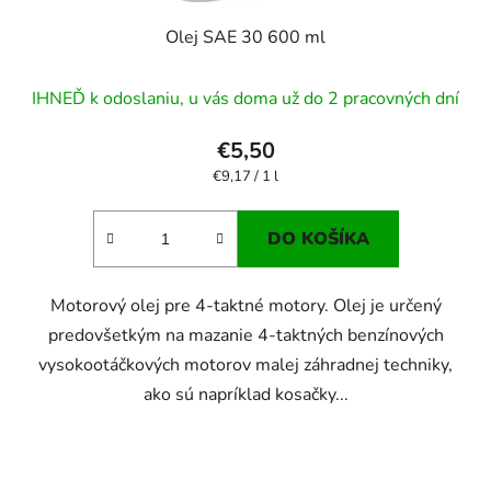
Olej SAE 30 600 ml
IHNEĎ k odoslaniu, u vás doma už do 2 pracovných dní
€5,50
Jednotková
€9,17 / 1 l
cena:
DO KOŠÍKA
Motorový olej pre 4-taktné motory. Olej je určený
predovšetkým na mazanie 4-taktných benzínových
vysokootáčkových motorov malej záhradnej techniky,
ako sú napríklad kosačky...