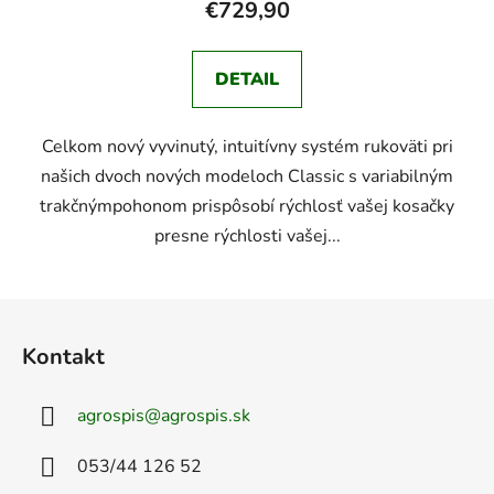
€729,90
DETAIL
Celkom nový vyvinutý, intuitívny systém rukoväti pri
našich dvoch nových modeloch Classic s variabilným
trakčnýmpohonom prispôsobí rýchlosť vašej kosačky
presne rýchlosti vašej...
Z
á
Kontakt
p
ä
agrospis
@
agrospis.sk
t
i
053/44 126 52
e