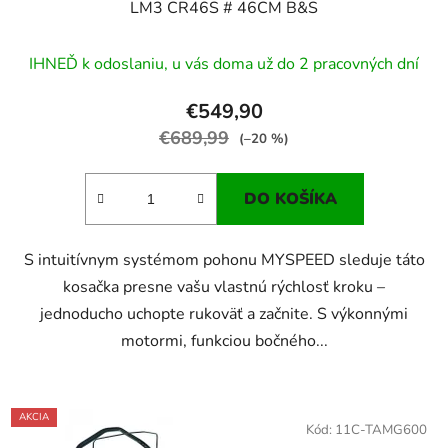
LM3 CR46S # 46CM B&S
IHNEĎ k odoslaniu, u vás doma už do 2 pracovných dní
€549,90
€689,99
(–20 %)
DO KOŠÍKA
S intuitívnym systémom pohonu MYSPEED sleduje táto
kosačka presne vašu vlastnú rýchlosť kroku –
jednoducho uchopte rukoväť a začnite. S výkonnými
motormi, funkciou bočného...
AKCIA
Kód:
11C-TAMG600