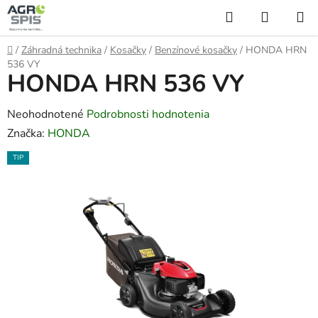
Prejsť
Hľadať
NÁKUP
na
KOŠÍK
obsah
Domov
/
Záhradná technika
/
Kosačky
/
Benzínové kosačky
/
HONDA HRN
536 VY
HONDA HRN 536 VY
Priemerné
Neohodnotené
Podrobnosti hodnotenia
hodnotenie
Značka:
HONDA
produktu
TIP
je
0,0
z
5
hviezdičiek.