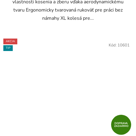
vlastnosti kosenia a zberu vďaka aerodynamickému
tvaru Ergonomicky tvarovaná rukoväť pre práci bez
námahy XL kolesá pre...
AKCIA
Kód:
10601
TIP
DOPRAVA
ZADARMO