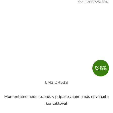
Kód:
12CBPV5L604
DOPRAVA
ZADARMO
LM3 DR53S
Momentálne nedostupné, v prípade záujmu nás neváhajte
kontaktovať