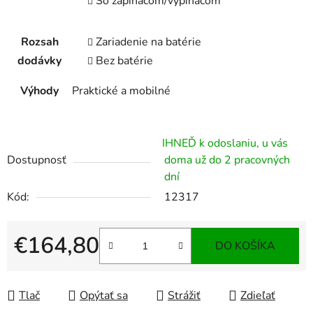
So zapínačom/vypínačom
Rozsah
Zariadenie na batérie
dodávky
Bez batérie
Výhody
Praktické a mobilné
IHNEĎ k odoslaniu, u vás
Dostupnosť
doma už do 2 pracovných
dní
Kód:
12317
€164,80
DO KOŠÍKA
Jednotková cena:
Tlač
Opýtať sa
Strážiť
Zdieľať