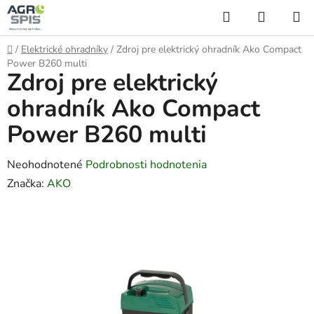
Prejsť
Hľadať
NÁKUP
na
KOŠÍK
obsah
Domov
/
Elektrické ohradníky
/
Zdroj pre elektrický ohradník Ako Compact
Power B260 multi
Zdroj pre elektrický
ohradník Ako Compact
Power B260 multi
Priemerné
Neohodnotené
Podrobnosti hodnotenia
hodnotenie
Značka:
AKO
produktu
je
0,0
z
5
hviezdičiek.