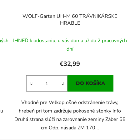
WOLF-Garten UH-M 60 TRÁVNIKÁRSKE
HRABLE
ných
IHNEĎ k odoslaniu, u vás doma už do 2 pracovných
dní
€32,99
DO KOŠÍKA
Vhodné pre Veľkoplošné odstránenie trávy,
tu
hrebeň pri tom zadržuje pokosené stonky Info
Druhá strana slúži na zarovnanie zeminy Záber 58
cm Odp. násada ZM 170...