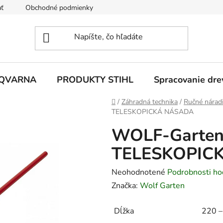
ť
Obchodné podmienky
Ochrana osobných údajov
Z
SQVARNA
PRODUKTY STIHL
Spracovanie dre
Domov
/
Záhradná technika
/
Ručné nárad
TELESKOPICKÁ NÁSADA
WOLF-Garten
TELESKOPIC
Priemerné
Neohodnotené
Podrobnosti ho
hodnotenie
Značka:
Wolf Garten
produktu
Dĺžka
220 –
je