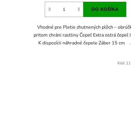
DO KOŠÍKA
Vhodné pre Pletie zhutnených plôch – obrúč
pritom chráni rastliny Čepeľ Extra ostrá čepeľ 
K dispozícii náhradné čepele Záber 15 cm ..
Kód:
11