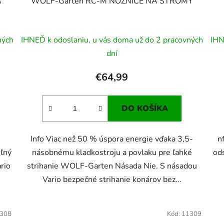
A
WOLF-Garten RC-M NOŽNICE NA STROMY
ných
IHNEĎ k odoslaniu, u vás doma už do 2 pracovných
IHN
dní
€64,99
DO KOŠÍKA
Info Viac než 50 % úspora energie vďaka 3,5-
n
ľný
násobnému kladkostroju a povlaku pre ľahké
ods
rio
strihanie WOLF-Garten Násada Nie. S násadou
Vario bezpečné strihanie konárov bez...
308
Kód:
11309