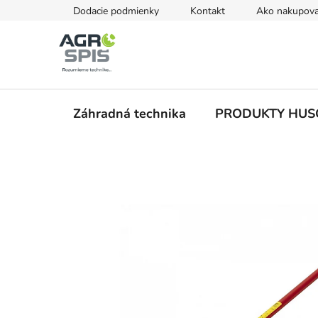
Prejsť
Dodacie podmienky
Kontakt
Ako nakupova
na
obsah
Záhradná technika
PRODUKTY HU