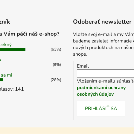
zník
Odoberať newsletter
a Vám páči náš e-shop?
Vložte svoj e-mail a my Vá
budeme zasielať informácie 
pekný
nových produktoch na našo
(63%)
shope.
o
(9%)
Email
 sa mi
(28%)
Vložením e-mailu súhlasít
podmienkami ochrany
hlasov:
141
osobných údajov
PRIHLÁSIŤ SA