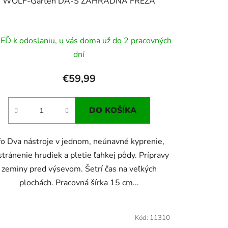
WOLF-Garten DA-S ZÁHRADNÁ FRÉZA
EĎ k odoslaniu, u vás doma už do 2 pracovných
dní
€59,99
DO KOŠÍKA
fo Dva nástroje v jednom, neúnavné kyprenie,
tránenie hrudiek a pletie ľahkej pôdy. Prípravy
zeminy pred výsevom. Šetrí čas na veľkých
plochách. Pracovná šírka 15 cm...
Kód:
11310