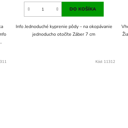
DO KOŠÍKA
ka
Info Jednoduché kyprenie pôdy – na okopávanie
Vho
Info
jednoducho otočíte Záber 7 cm
Ži
.
311
Kód:
11312