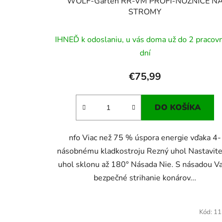
WOLF-Garten RR-VM PROFI-NOŽNICE N
STROMY
IHNEĎ k odoslaniu, u vás doma už do 2 pracov
dní
€75,99
DO KOŠÍKA
nfo Viac než 75 % úspora energie vďaka 4-
násobnému kladkostroju Rezný uhol Nastavite
uhol sklonu až 180° Násada Nie. S násadou Va
bezpečné strihanie konárov...
Kód:
11