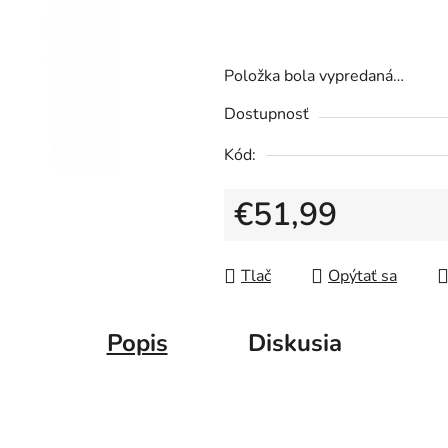
0,0
z
5
Položka bola vypredaná…
hviezdičiek.
Dostupnosť
Kód:
€51,99
Jednotková cena:
Tlač
Opýtať sa
Popis
Diskusia