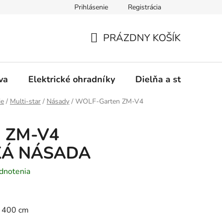
Prihlásenie
Registrácia
ásady používania súborov cookies
Záručný a pozáručný servis
PRÁZDNY KOŠÍK
NÁKUPNÝ
KOŠÍK
va
Elektrické ohradníky
Dielňa a stavba
ie
/
Multi-star
/
Násady
/
WOLF-Garten ZM-V4
 ZM-V4
KÁ NÁSADA
dnotenia
 400 cm