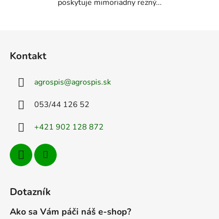
poskytuje mimoriadny rezný...
Z
á
Kontakt
p
ä
agrospis
@
agrospis.sk
t
i
053/44 126 52
e
+421 902 128 872
Dotazník
Ako sa Vám páči náš e-shop?