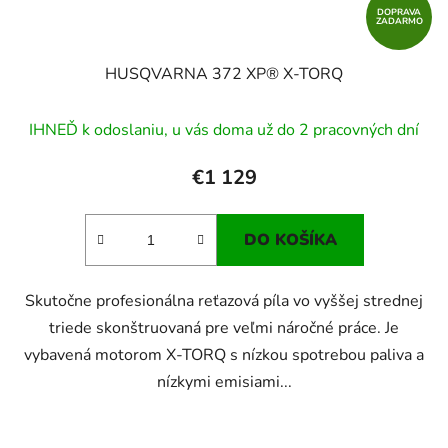
DOPRAVA
ZADARMO
HUSQVARNA 372 XP® X-TORQ
IHNEĎ k odoslaniu, u vás doma už do 2 pracovných dní
€1 129
DO KOŠÍKA
Skutočne profesionálna reťazová píla vo vyššej strednej
triede skonštruovaná pre veľmi náročné práce. Je
vybavená motorom X-TORQ s nízkou spotrebou paliva a
nízkymi emisiami...