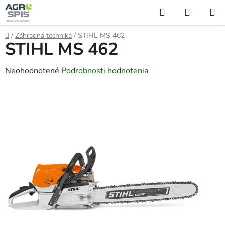
Prejsť
Hľadať
NÁKUP
na
KOŠÍK
obsah
Domov
/
Záhradná technika
/
STIHL MS 462
STIHL MS 462
Priemerné
Neohodnotené
Podrobnosti hodnotenia
hodnotenie
produktu
je
0,0
z
5
hviezdičiek.