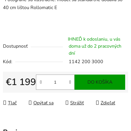
40 cm lištou Rollomatic E
IHNEĎ k odoslaniu, u vás
Dostupnosť
doma už do 2 pracovných
dní
Kód:
1142 200 3000
€1 199
DO KOŠÍKA
Jednotková cena:
Tlač
Opýtať sa
Strážiť
Zdieľať