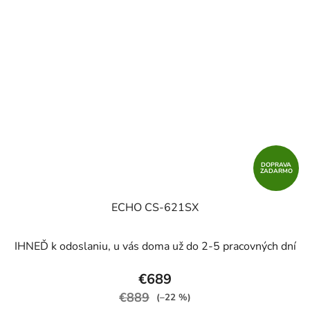
DOPRAVA
ZADARMO
ECHO CS-621SX
IHNEĎ k odoslaniu, u vás doma už do 2-5 pracovných dní
€689
€889
(–22 %)