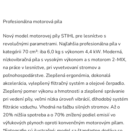
Profesionálna motorová píla
Nový model motorovej píly STIHL pre lesníctvo s
revolučnými parametrami. Najľahšia profesionálna píla v
kategórii 70 cm³: iba 6,0 kg s výkonom 4,4 kW. Moderná,
nízkovibračná píla s vysokým výkonom a s motorom 2-MIX,
na práce v lesníctve, pri vyvetvovaní stromov a
poľnohospodárstve. Zlepšená ergonómia, dokonalá
akcelerácia, vylepšený filtračný systém a olejové čerpadlo.
Zlepšený pomer výkonu a hmotnosti a zlepšené správanie
pri vedení píly, veľmi nízka úroveň vibrácií, dlhodobý systém
filtrácie vzduchu. Vhodná na ťažbu silných stromov. Až o
20% nižšia spotreba a o 70% znížený podiel emisií vo
výfukových plynoch oproti konvenčným motorovým pílam.
*Fotografie sú ilustračné: model sa štandartne dodáva so