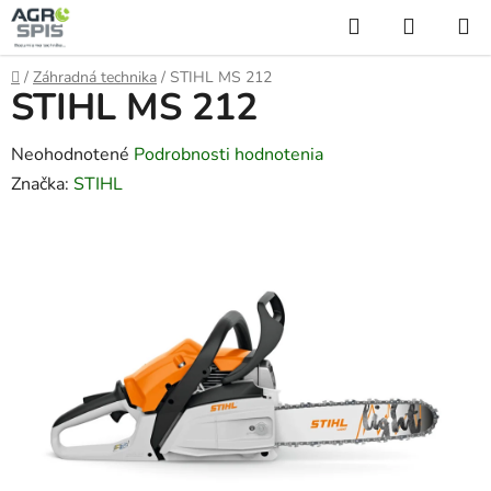
Prejsť
Hľadať
NÁKUP
na
KOŠÍK
obsah
Domov
/
Záhradná technika
/
STIHL MS 212
STIHL MS 212
Priemerné
Neohodnotené
Podrobnosti hodnotenia
hodnotenie
Značka:
STIHL
produktu
je
0,0
z
5
hviezdičiek.