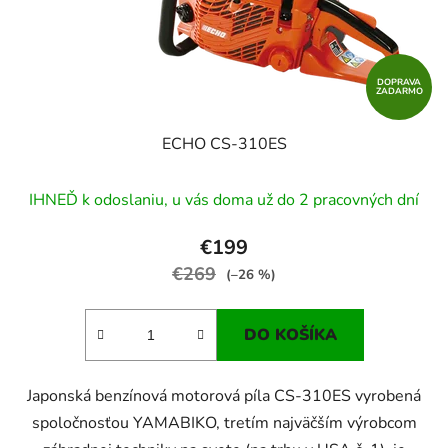
DOPRAVA
ZADARMO
ECHO CS-310ES
IHNEĎ k odoslaniu, u vás doma už do 2 pracovných dní
€199
€269
(–26 %)
DO KOŠÍKA
Japonská benzínová motorová píla CS-310ES vyrobená
spoločnosťou YAMABIKO, tretím najväčším výrobcom