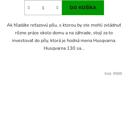
4,0
DO KOŠÍKA
z
5
Ak hľadáte reťazovú pílu, s ktorou by ste mohli zvládnuť
hviezdičiek.
rôzne práce okolo domu a na záhrade, stojí za to
investovať do píly, ktorá je hodná mena Husqvarna.
Husqvarna 130 sa...
Kód:
9989