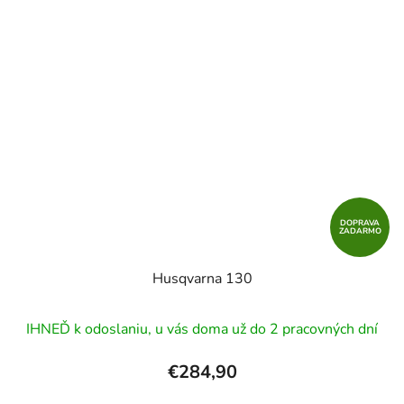
DOPRAVA
ZADARMO
Husqvarna 130
Priemerné
IHNEĎ k odoslaniu, u vás doma už do 2 pracovných dní
hodnotenie
produktu
€284,90
je