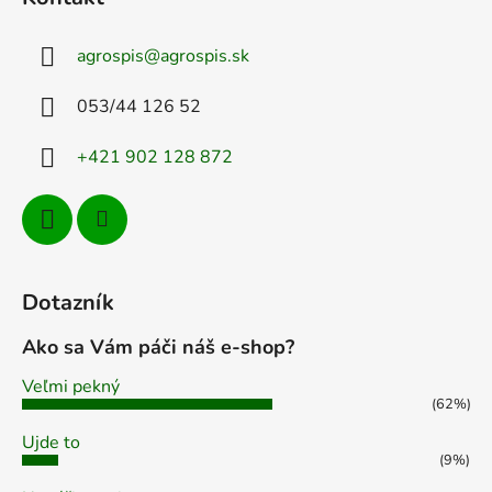
p
ä
agrospis
@
agrospis.sk
t
i
053/44 126 52
e
+421 902 128 872
Dotazník
Ako sa Vám páči náš e-shop?
Veľmi pekný
(62%)
Ujde to
(9%)