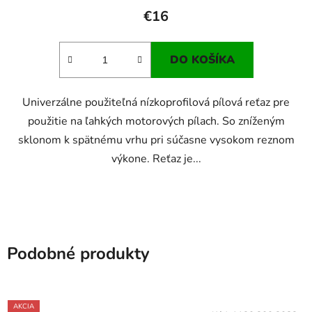
€16
DO KOŠÍKA
Univerzálne použiteľná nízkoprofilová pílová reťaz pre
použitie na ľahkých motorových pílach. So zníženým
sklonom k spätnému vrhu pri súčasne vysokom reznom
výkone. Reťaz je...
Podobné produkty
AKCIA