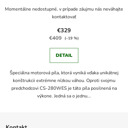
Momentálne nedostupné, v prípade záujmu nás neváhajte
kontaktovať
€329
€409
(–19 %)
DETAIL
Špeciálna motorová píla, ktorá vyniká vďaka unikátnej
konštrukcii extrémne nízkou váhou. Oproti svojmu
predchodcovi CS-280WES je táto píla posilnená na
výkone. Jedná sa o jednu...
Z
á
Kontakt