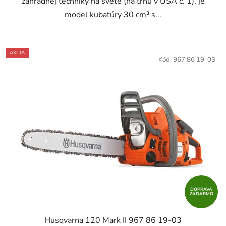
záhradnej techniky na svete (na trhu v USA č. 1), je
model kubatúry 30 cm³ s...
AKCIA
Kód:
967 86 19-03
DOPRAVA
ZADARMO
Husqvarna 120 Mark II 967 86 19‑03