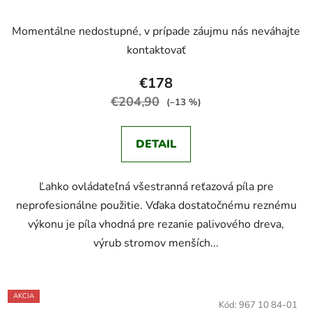
Priemerné
Momentálne nedostupné, v prípade záujmu nás neváhajte
hodnotenie
kontaktovať
produktu
je
€178
2,9
€204,90
(–13 %)
z
5
DETAIL
hviezdičiek.
Ľahko ovládateľná všestranná reťazová píla pre
neprofesionálne použitie. Vďaka dostatočnému reznému
výkonu je píla vhodná pre rezanie palivového dreva,
výrub stromov menších...
AKCIA
Kód:
967 10 84-01