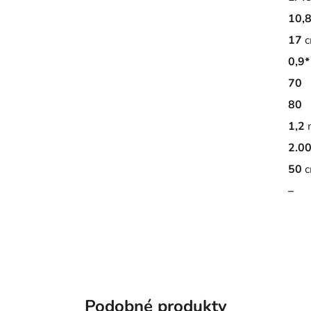
10,8
17
c
0,9*
70
80
1,2
2.0
50
c
–
Podobné produkty