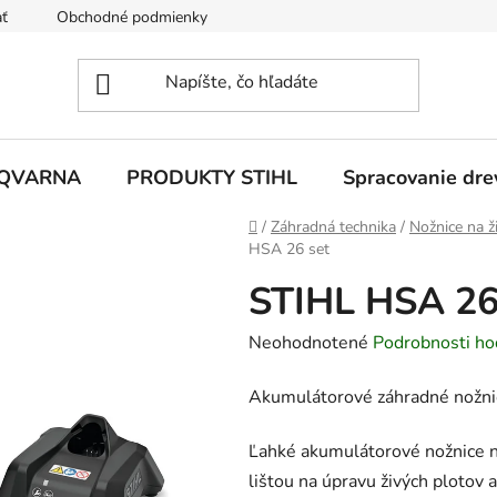
ť
Obchodné podmienky
Ochrana osobných údajov
Z
SQVARNA
PRODUKTY STIHL
Spracovanie dre
Domov
/
Záhradná technika
/
Nožnice na ž
HSA 26 set
STIHL HSA 26
Priemerné
Neohodnotené
Podrobnosti ho
hodnotenie
Akumulátorové záhradné nožni
produktu
je
Ľahké akumulátorové nožnice n
0,0
lištou na úpravu živých plotov
z