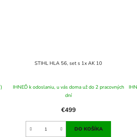
STIHL HLA 56, set s 1x AK 10
)
IHNEĎ k odoslaniu, u vás doma už do 2 pracovných
IHN
dní
€499
DO KOŠÍKA