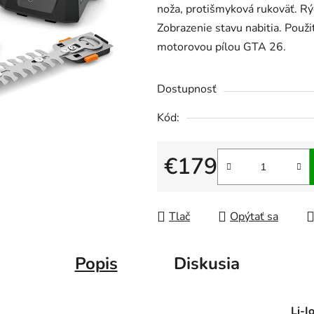
noža, protišmyková rukoväť. Rý
5
Zobrazenie stavu nabitia. Použi
hviezdičiek.
motorovou pílou GTA 26.
Dostupnosť
Kód:
€179
Jednotková cena:
Tlač
Opýtať sa
Popis
Diskusia
Li-I