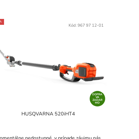
A
Kód:
967 97 12-01
DOPRA
VA
ZADAR
MO
HUSQVARNA 520iHT4
omentálne nedostupné, v prípade záujmu nás