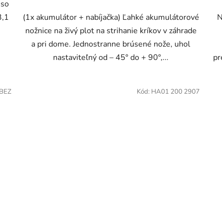
 so
3,1
(1x akumulátor + nabíjačka) Ľahké akumulátorové
N
nožnice na živý plot na strihanie kríkov v záhrade
a pri dome. Jednostranne brúsené nože, uhol
nastaviteľný od – 45° do + 90°,...
pr
/BEZ
Kód:
HA01 200 2907