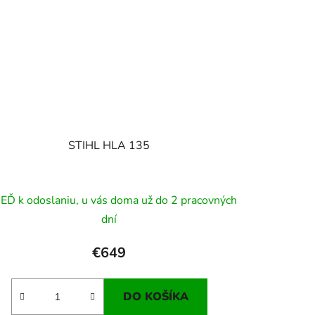
STIHL HLA 135
EĎ k odoslaniu, u vás doma už do 2 pracovných
dní
€649
DO KOŠÍKA