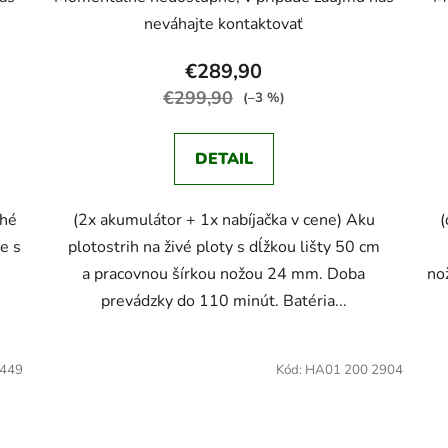
neváhajte kontaktovať
€289,90
€299,90
(–3 %)
DETAIL
ché
(2x akumulátor + 1x nabíjačka v cene) Aku
(
e s
plotostrih na živé ploty s dĺžkou lišty 50 cm
a pracovnou šírkou nožou 24 mm. Doba
no
prevádzky do 110 minút. Batéria...
449
Kód:
HA01 200 2904