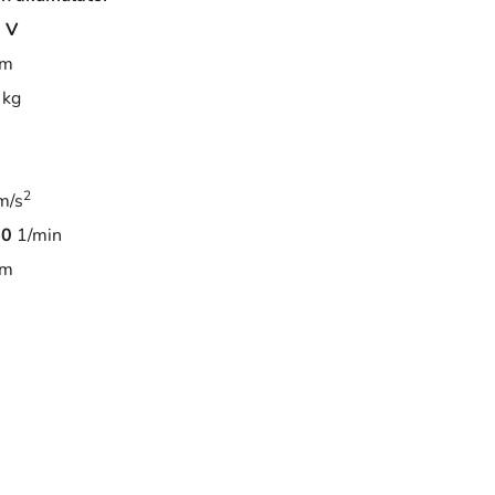
 V
m
kg
2
m/s
00
1/min
m