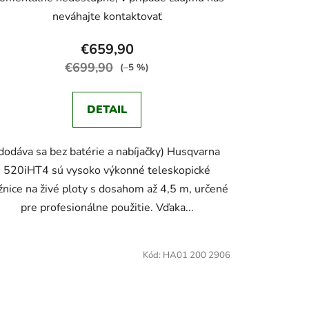
neváhajte kontaktovať
€659,90
€699,90
(–5 %)
DETAIL
dodáva sa bez batérie a nabíjačky) Husqvarna
520iHT4 sú vysoko výkonné teleskopické
žnice na živé ploty s dosahom až 4,5 m, určené
pre profesionálne použitie. Vďaka...
Kód:
HA01 200 2906