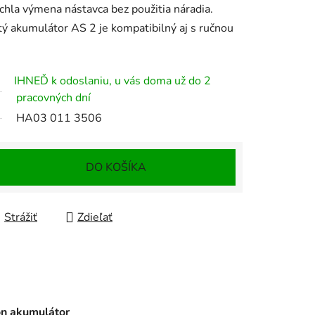
chla výmena nástavca bez použitia náradia.
tý akumulátor AS 2 je kompatibilný aj s ručnou
IHNEĎ k odoslaniu, u vás doma už do 2
pracovných dní
HA03 011 3506
DO KOŠÍKA
Strážiť
Zdieľať
on akumulátor