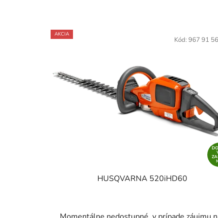
AKCIA
Kód:
967 91 5
D
Z
HUSQVARNA 520iHD60
Momentálne nedostupné, v prípade záujmu n