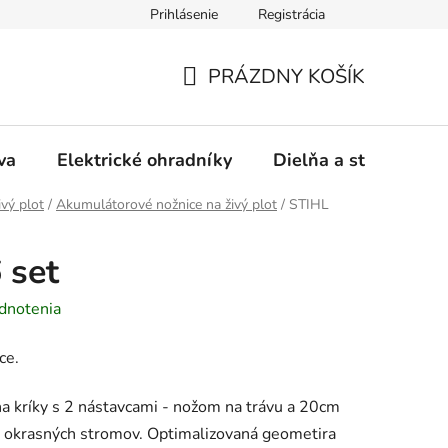
Prihlásenie
Registrácia
ásady používania súborov cookies
Záručný a pozáručný servis
PRÁZDNY KOŠÍK
NÁKUPNÝ
KOŠÍK
va
Elektrické ohradníky
Dielňa a stavba
ivý plot
/
Akumulátorové nožnice na živý plot
/
STIHL
 set
dnotenia
ce.
a kríky s 2 nástavcami - nožom na trávu a 20cm
 a okrasných stromov. Optimalizovaná geometira