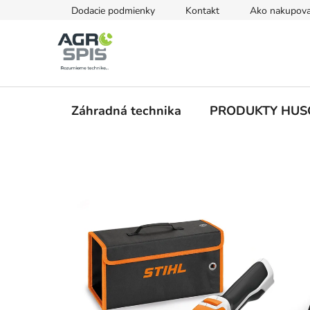
Prejsť
Dodacie podmienky
Kontakt
Ako nakupova
na
obsah
Záhradná technika
PRODUKTY HU