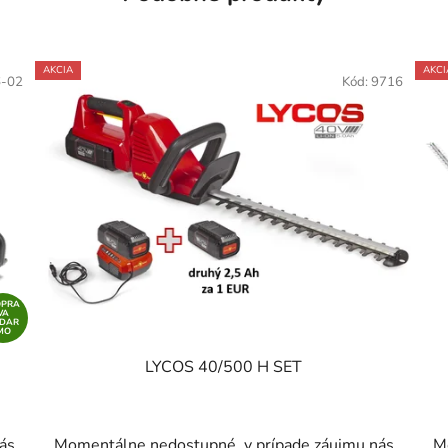
AKCIA
AKCI
6-02
Kód:
9716
OPRA
VA
ADAR
MO
LYCOS 40/500 H SET
ás
Momentálne nedostupné, v prípade záujmu nás
M