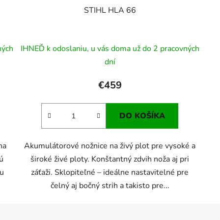
STIHL HLA 66
ných
IHNEĎ k odoslaniu, u vás doma už do 2 pracovných
dní
€459
DO KOŠÍKA
na
Akumulátorové nožnice na živý plot pre vysoké a
ú
široké živé ploty. Konštantný zdvih noža aj pri
pu
záťaži. Sklopiteľné – ideálne nastavitelné pre
čelný aj bočný strih a takisto pre...