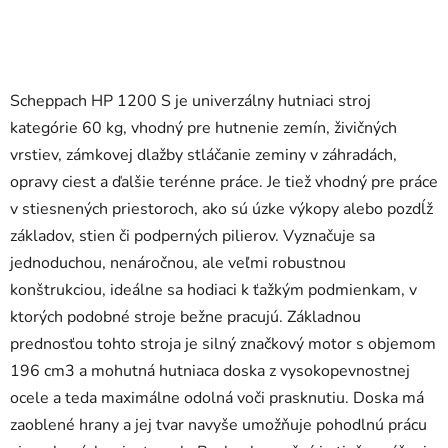
Scheppach HP 1200 S je univerzálny hutniaci stroj
kategórie 60 kg, vhodný pre hutnenie zemín, živičných
vrstiev, zámkovej dlažby stláčanie zeminy v záhradách,
opravy ciest a ďalšie terénne práce. Je tiež vhodný pre práce
v stiesnených priestoroch, ako sú úzke výkopy alebo pozdĺž
základov, stien či podperných pilierov. Vyznačuje sa
jednoduchou, nenáročnou, ale veľmi robustnou
konštrukciou, ideálne sa hodiaci k ťažkým podmienkam, v
ktorých podobné stroje bežne pracujú. Základnou
prednosťou tohto stroja je silný značkový motor s objemom
196 cm3 a mohutná hutniaca doska z vysokopevnostnej
ocele a teda maximálne odolná voči prasknutiu. Doska má
zaoblené hrany a jej tvar navyše umožňuje pohodlnú prácu