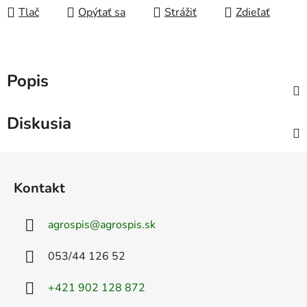
Tlač
Opýtať sa
Strážiť
Zdieľať
Popis
Diskusia
Z
á
Kontakt
p
ä
agrospis
@
agrospis.sk
t
i
053/44 126 52
e
+421 902 128 872