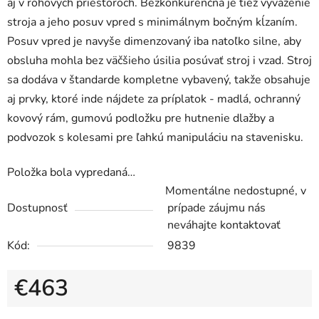
aj v rohových priestoroch. Bezkonkurenčná je tiež vyváženie
stroja a jeho posuv vpred s minimálnym bočným kĺzaním.
Posuv vpred je navyše dimenzovaný iba natoľko silne, aby
obsluha mohla bez väčšieho úsilia posúvať stroj i vzad. Stroj
sa dodáva v štandarde kompletne vybavený, takže obsahuje
aj prvky, ktoré inde nájdete za príplatok - madlá, ochranný
kovový rám, gumovú podložku pre hutnenie dlažby a
podvozok s kolesami pre ľahkú manipuláciu na stavenisku.
Položka bola vypredaná…
Momentálne nedostupné, v
Dostupnosť
prípade záujmu nás
neváhajte kontaktovať
Kód:
9839
€463
Jednotková cena: