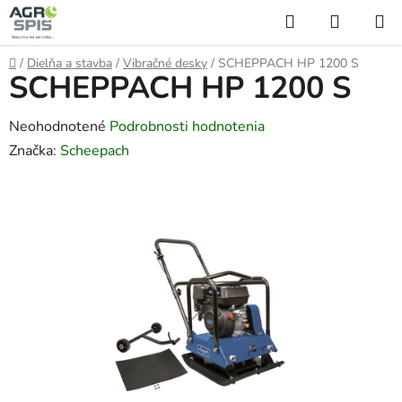
Prejsť
Hľadať
NÁKUP
na
KOŠÍK
obsah
Domov
/
Dielňa a stavba
/
Vibračné desky
/
SCHEPPACH HP 1200 S
SCHEPPACH HP 1200 S
Priemerné
Neohodnotené
Podrobnosti hodnotenia
hodnotenie
Značka:
Scheepach
produktu
je
0,0
z
5
hviezdičiek.