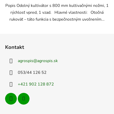
Popis Odolný kultivátor s 800 mm kultivačnými nožmi, 1
rýchlosť vpred, 1 vzad. Hlavné vlastnosti: Otočná
rukoväť – táto funkcia s bezpečnostným uvoľnením...
Z
á
Kontakt
p
ä
agrospis
@
agrospis.sk
t
i
053/44 126 52
e
+421 902 128 872