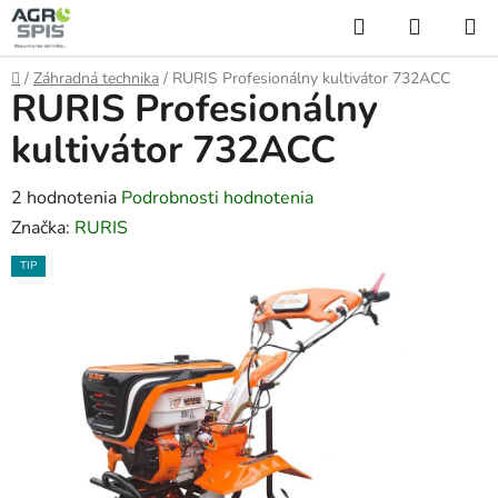
Prejsť
Hľadať
NÁKUP
na
KOŠÍK
obsah
Domov
/
Záhradná technika
/
RURIS Profesionálny kultivátor 732ACC
RURIS Profesionálny
kultivátor 732ACC
Priemerné
2 hodnotenia
Podrobnosti hodnotenia
hodnotenie
Značka:
RURIS
produktu
TIP
je
3,0
z
5
hviezdičiek.