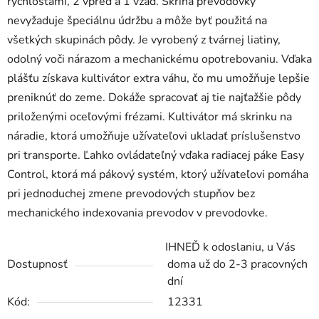
rýchlosťami, 2 vpred a 1 vzad. Skriňa prevodovky
nevyžaduje špeciálnu údržbu a môže byť použitá na
všetkých skupinách pôdy. Je vyrobený z tvárnej liatiny,
odolný voči nárazom a mechanickému opotrebovaniu. Vďaka
plášťu získava kultivátor extra váhu, čo mu umožňuje lepšie
preniknúť do zeme. Dokáže spracovať aj tie najťažšie pôdy
priloženými oceľovými frézami. Kultivátor má skrinku na
náradie, ktorá umožňuje užívateľovi ukladať príslušenstvo
pri transporte. Ľahko ovládateľný vďaka radiacej páke Easy
Control, ktorá má pákový systém, ktorý užívateľovi pomáha
pri jednoduchej zmene prevodových stupňov bez
mechanického indexovania prevodov v prevodovke.
IHNEĎ k odoslaniu, u Vás
Dostupnosť
doma už do 2-3 pracovných
dní
Kód:
12331