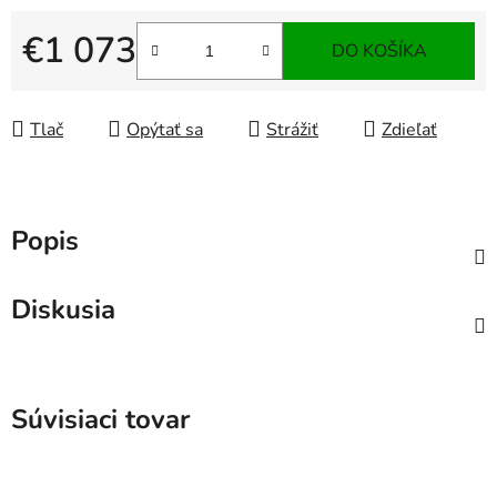
€1 073
DO KOŠÍKA
Jednotková cena:
Tlač
Opýtať sa
Strážiť
Zdieľať
Popis
Diskusia
Súvisiaci tovar