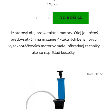
Jednotková
€9,17 / 1 l
cena:
DO KOŠÍKA
Motorový olej pre 4-taktné motory. Olej je určený
predovšetkým na mazanie 4-taktných benzínových
vysokootáčkových motorov malej záhradnej techniky,
ako sú napríklad kosačky...
Kód:
10151