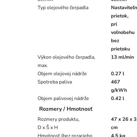
Typ olejového čerpadla
Nastaviteľn
prietok,
pri
voľnobehu
bez
prietoku
Výkon olejového čerpadla,
13 ml/min
max.
Objem olejovej nádrže
0.27 l
Spotreba paliva
467
g/kWh
Objem palivovej nádrže
0.42 l
Rozmery / Hmotnosť
Rozmery produktu,
47 x 26 x 
D x Š x H
cm
Hmotnosť (bez rezacieho
4.5 kg