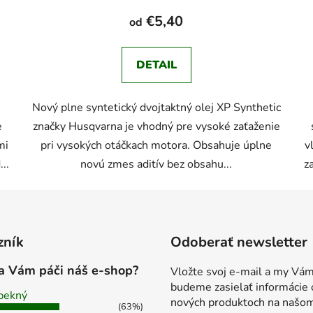
€5,40
od
DETAIL
Nový plne syntetický dvojtaktný olej XP Synthetic
e
značky Husqvarna je vhodný pre vysoké zaťaženie
mi
pri vysokých otáčkach motora. Obsahuje úplne
v
..
novú zmes aditív bez obsahu...
z
zník
Odoberať newsletter
a Vám páči náš e-shop?
Vložte svoj e-mail a my Vá
budeme zasielať informácie 
pekný
nových produktoch na našo
(63%)