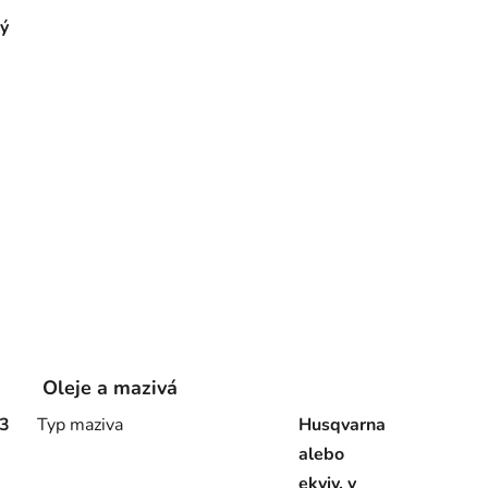
ý
Oleje a mazivá
33
Typ maziva
Husqvarna
alebo
ekviv. v