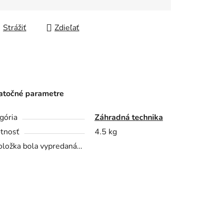
Strážiť
Zdieľať
točné parametre
gória
Záhradná technika
tnosť
4.5 kg
oložka bola vypredaná…