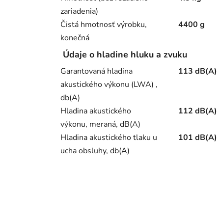
zariadenia)
Čistá hmotnosť výrobku,
4400 g
konečná
Údaje o hladine hluku a zvuku
Garantovaná hladina
113 dB(A)
akustického výkonu (LWA) ,
db(A)
Hladina akustického
112 dB(A)
výkonu, meraná, dB(A)
Hladina akustického tlaku u
101 dB(A)
ucha obsluhy, db(A)