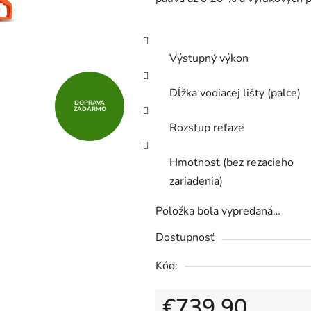
5
hviezdičiek.
Výstupný výkon
Dĺžka vodiacej lišty (palce)
DOPRAVA
ZADARMO
Rozstup reťaze
Hmotnosť (bez rezacieho
zariadenia)
Položka bola vypredaná…
Dostupnosť
Kód:
€739,90