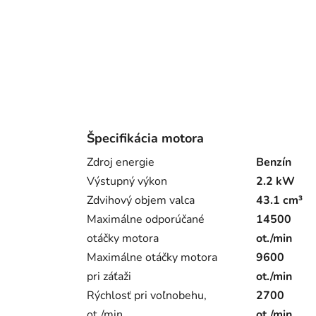
Špecifikácia motora
Zdroj energie
Benzín
Výstupný výkon
2.2 kW
Zdvihový objem valca
43.1 cm³
Maximálne odporúčané
14500
otáčky motora
ot./min
Maximálne otáčky motora
9600
pri záťaži
ot./min
Rýchlosť pri voľnobehu,
2700
ot./min
ot./min