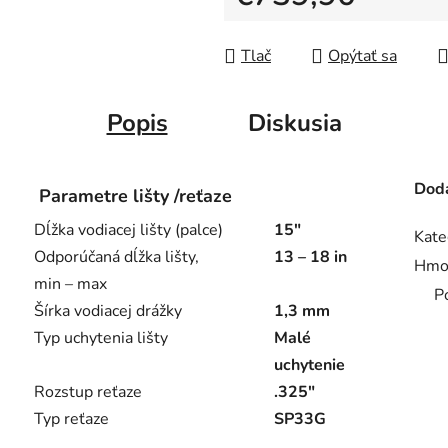
Jednotková cena:
Tlač
Opýtať sa
Popis
Diskusia
Doda
Parametre lišty /reťaze
Dĺžka vodiacej lišty (palce)
15"
Kate
Odporúčaná dĺžka lišty,
13 – 18 in
Hmo
min – max
P
Šírka vodiacej drážky
1,3 mm
Typ uchytenia lišty
Malé
uchytenie
Rozstup reťaze
.325"
Typ reťaze
SP33G