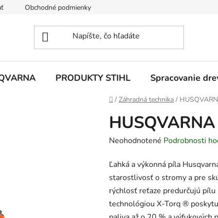
ť
Obchodné podmienky
Ochrana osobných údajov
Z
SQVARNA
PRODUKTY STIHL
Spracovanie dre
Domov
/
Záhradná technika
/
HUSQVARN
HUSQVARNA 
Priemerné
Neohodnotené
Podrobnosti ho
hodnotenie
Ľahká a výkonná píla Husqvarn
produktu
starostlivosť o stromy a pre s
je
rýchlosť reťaze predurčujú píl
0,0
technológiou X-Torq ® poskytuj
z
paliva až o 20 % a výfukových 