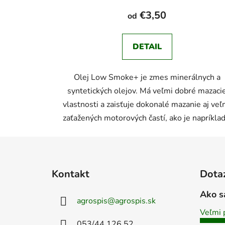
€3,50
od
DETAIL
Olej Low Smoke+ je zmes minerálnych a
syntetických olejov. Má veľmi dobré mazaci
vlastnosti a zaisťuje dokonalé mazanie aj veľ
zaťažených motorových častí, ako je napríklad.
Z
á
Kontakt
Dota
p
ä
Ako s
agrospis
@
agrospis.sk
t
Veľmi 
i
053/44 126 52