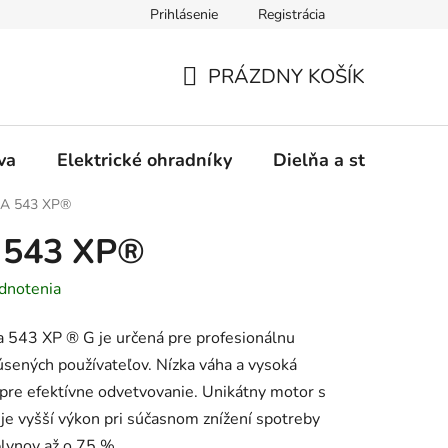
Prihlásenie
Registrácia
ásady používania súborov cookies
Záručný a pozáručný servis
PRÁZDNY KOŠÍK
NÁKUPNÝ
KOŠÍK
va
Elektrické ohradníky
Dielňa a stavba
A 543 XP®
543 XP®
dnotenia
a 543 XP ® G je určená pre profesionálnu
kúsených používateľov. Nízka váha a vysoká
u pre efektívne odvetvovanie. Unikátny motor s
e vyšší výkon pri súčasnom znížení spotreby
plynov až o 75 %.