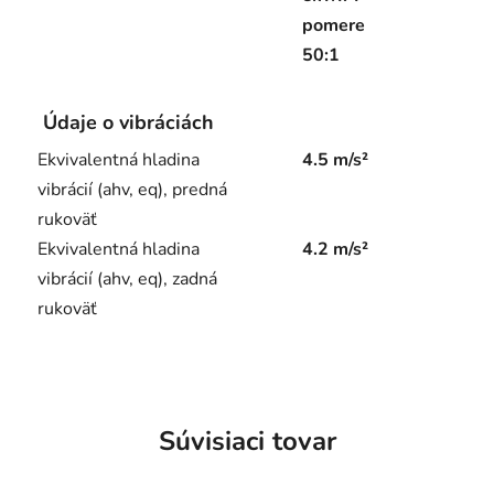
pomere
50:1
Údaje o vibráciách
Ekvivalentná hladina
4.5 m/s²
vibrácií (ahv, eq), predná
rukoväť
Ekvivalentná hladina
4.2 m/s²
vibrácií (ahv, eq), zadná
rukoväť
Súvisiaci tovar