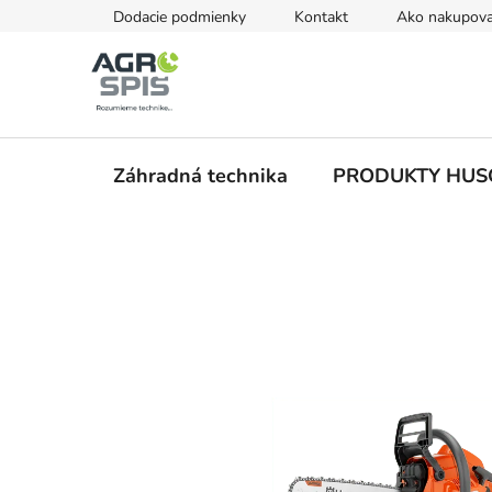
Prejsť
Dodacie podmienky
Kontakt
Ako nakupova
na
obsah
Záhradná technika
PRODUKTY HU