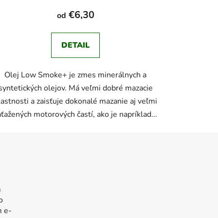
€6,30
od
DETAIL
Olej Low Smoke+ je zmes minerálnych a
syntetických olejov. Má veľmi dobré mazacie
lastnosti a zaisťuje dokonalé mazanie aj veľmi
aťažených motorových častí, ako je napríklad...
m
o
m e-