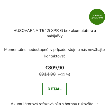
DOPRAVA
ZADARMO
HUSQVARNA T542i XP® G bez akumulátora a
nabíjačky
Momentálne nedostupné, v prípade záujmu nás neváhajte
kontaktovať
€809,90
€914,90
(–11 %)
DETAIL
Akumulátorová reťazová píla s hornou rukoväťou s