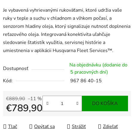
Je vybavená vyhrievanými rukoväťami, ktoré udržia vaše
ruky v teple a suchu v chladnom a vlhkom počasí, a
senzorom hladiny oleja, ktorý signalizuje nutnosť doplnenia
reťazového oleja. Integrovaná konektivita uľahčuje
sledovanie štatistík využitia, servisnej histórie a
umiestnenia v aplikácii Husqvarna Fleet Services™.
Na objednávku (dodanie do
Dostupnosť
5 pracovných dní)
Kód:
967 86 40-15
€889,90
–11 %
DO KOŠÍKA
€789,90
Jednotková cena:
Tlač
Opýtať sa
Strážiť
Zdieľať