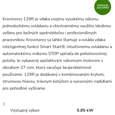
DOPRAVA
ZADARMO
Krovinorez 129R je vďaka svojmu vysokému výkonu,
jednoduchému ovládaniu a všestrannému využitiu ideálnou
voľbou pre bežných spotrebiteľov i profesionálnych
pracovníkov. Krovinorez sa ľahko štartuje a ovláda vďaka
inteligentnej funkcii Smart Start®, intuitívnemu ovládaniu a
automatickému vráteniu STOP spínača do pohotovostnej
polohy. Je vybavený spoľahlivým výkonným motorom s
obsahom 27 ccm, ktorý zaručuje bezproblémové
používanie. 129R je dodávaný s kombinovaným krytom,
strunovou hlavou, trávnym kotúčom a vyosenými riadidlami
pre pohodlné vyžínanie.
Výstupný výkon
0.85 kW