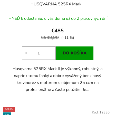
HUSQVARNA 525RX Mark II
IHNEĎ k odoslaniu, u vás doma už do 2 pracovných dní
€485
€549,90
(–11 %)
DO KOŠÍKA
Husqvarna 525RX Mark II je výkonný, robustný, a
napriek tomu ľahký a dobre vyvážený benzínový
krovinorez s motorom s objemom 25 ccm na
profesionálne a časté použitie. Je...
AKCIA
Kód:
12330
TIP