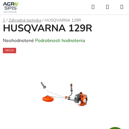
Prejsť
Hľadať
NÁKUP
na
KOŠÍK
obsah
Domov
/
Záhradná technika
/
HUSQVARNA 129R
HUSQVARNA 129R
Priemerné
Neohodnotené
Podrobnosti hodnotenia
hodnotenie
AKCIA
produktu
je
0,0
z
5
hviezdičiek.