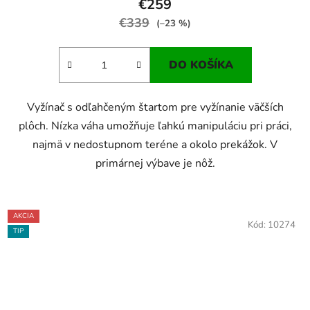
€259
je
€339
(–23 %)
3,0
z
DO KOŠÍKA
5
hviezdičiek.
Vyžínač s odľahčeným štartom pre vyžínanie väčších
plôch. Nízka váha umožňuje ľahkú manipuláciu pri práci,
najmä v nedostupnom teréne a okolo prekážok. V
primárnej výbave je nôž.
AKCIA
Kód:
10274
TIP