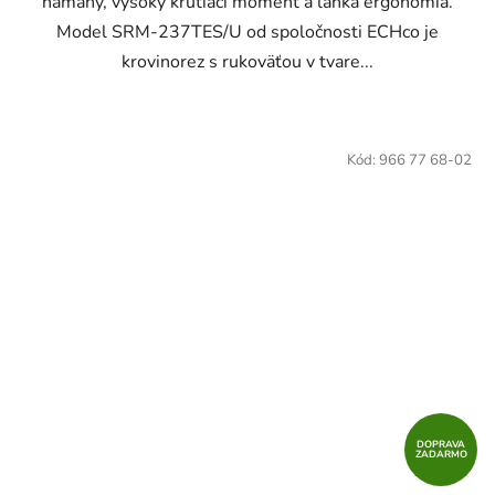
námahy, vysoký krútiaci moment a ľahká ergonómia.
Model SRM-237TES/U od spoločnosti ECHco je
krovinorez s rukoväťou v tvare...
Kód:
966 77 68-02
DOPRAVA
ZADARMO