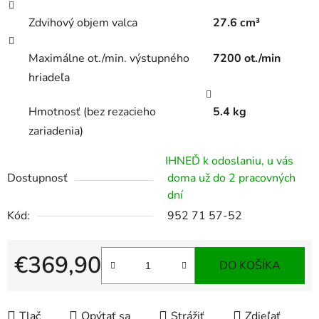
Zdvihový objem valca
27.6 cm³
Maximálne ot./min. výstupného
7200 ot./min
hriadeľa
Hmotnosť (bez rezacieho
5.4 kg
zariadenia)
IHNEĎ k odoslaniu, u vás
Dostupnosť
doma už do 2 pracovných
dní
Kód:
952 71 57-52
€369,90
DO KOŠÍKA
Jednotková cena:
Tlač
Opýtať sa
Strážiť
Zdieľať