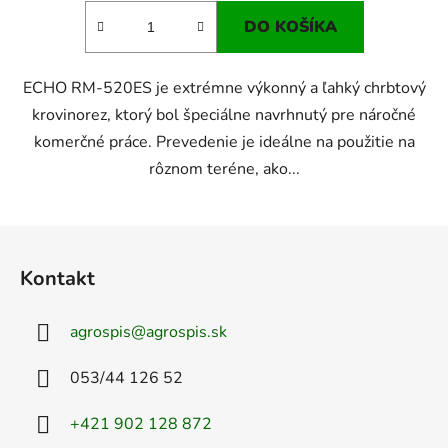
DO KOŠÍKA
ECHO RM-520ES je extrémne výkonný a ľahký chrbtový
krovinorez, ktorý bol špeciálne navrhnutý pre náročné
komerčné práce. Prevedenie je ideálne na použitie na
rôznom teréne, ako...
Z
á
Kontakt
p
ä
agrospis
@
agrospis.sk
t
i
053/44 126 52
e
+421 902 128 872