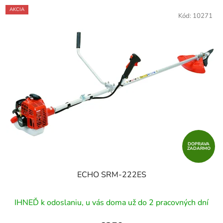
AKCIA
Kód:
10271
DOPRAVA
ZADARMO
ECHO SRM-222ES
Priemerné
IHNEĎ k odoslaniu, u vás doma už do 2 pracovných dní
hodnotenie
produktu