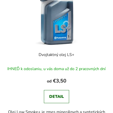
Dvojtaktný olej LS+
IHNEĎ k odoslaniu, u vás doma už do 2 pracovných dní
€3,50
od
DETAIL
Olej Low Smoke+ je zmes minerálnych a syntetických