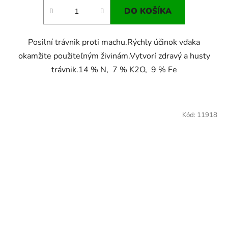
DO KOŠÍKA
Posilní trávnik proti machu.Rýchly účinok vďaka
okamžite použiteľným živinám.Vytvorí zdravý a husty
trávnik.14 % N, 7 % K2O, 9 % Fe
Kód:
11918