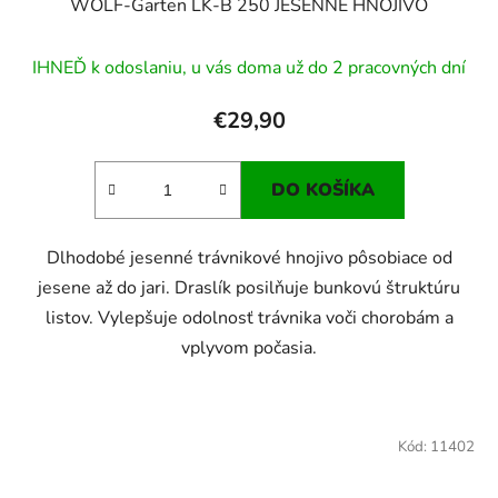
WOLF-Garten LK-B 250 JESENNÉ HNOJIVO
IHNEĎ k odoslaniu, u vás doma už do 2 pracovných dní
€29,90
DO KOŠÍKA
Dlhodobé jesenné trávnikové hnojivo pôsobiace od
jesene až do jari. Draslík posilňuje bunkovú štruktúru
listov. Vylepšuje odolnosť trávnika voči chorobám a
vplyvom počasia.
Kód:
11402