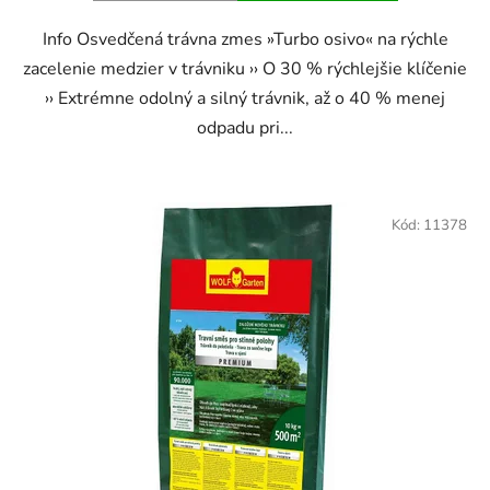
Info Osvedčená trávna zmes »Turbo osivo« na rýchle
zacelenie medzier v trávniku ›› O 30 % rýchlejšie klíčenie
›› Extrémne odolný a silný trávnik, až o 40 % menej
odpadu pri...
Kód:
11378