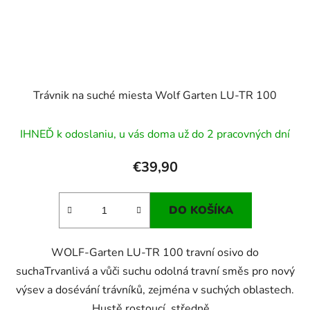
Trávnik na suché miesta Wolf Garten LU-TR 100
IHNEĎ k odoslaniu, u vás doma už do 2 pracovných dní
€39,90
DO KOŠÍKA
WOLF-Garten LU-TR 100 travní osivo do
suchaTrvanlivá a vůči suchu odolná travní směs pro nový
výsev a dosévání trávníků, zejména v suchých oblastech.
Hustě rostoucí, středně...