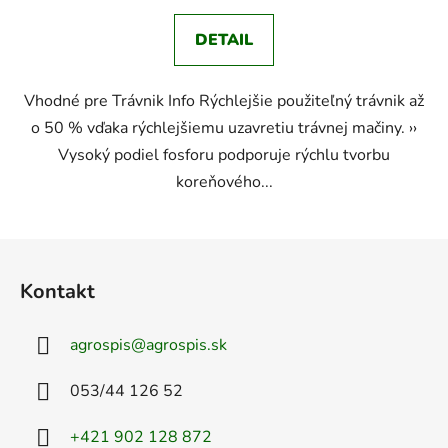
DETAIL
Vhodné pre Trávnik Info Rýchlejšie použiteľný trávnik až
o 50 % vďaka rýchlejšiemu uzavretiu trávnej mačiny. ››
Vysoký podiel fosforu podporuje rýchlu tvorbu
koreňového...
Z
á
Kontakt
p
ä
agrospis
@
agrospis.sk
t
i
053/44 126 52
e
+421 902 128 872