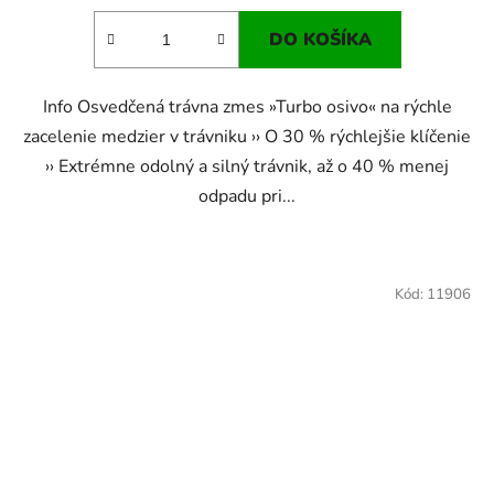
DO KOŠÍKA
Info Osvedčená trávna zmes »Turbo osivo« na rýchle
zacelenie medzier v trávniku ›› O 30 % rýchlejšie klíčenie
›› Extrémne odolný a silný trávnik, až o 40 % menej
odpadu pri...
Kód:
11906