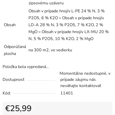
zipsovému uzáveru
Obsah v prípade hnojív L-PE 24 % N, 3 %
P2O5, 6 % K2O ›› Obsah v prípade hnojív
Obsah
LD-A 28 % N, 3 % P2O5, 7 % K2O, 2 %
MgO ›› Obsah v prípade hnojív LX-MU 20 %
N, 5 % P2O5, 10 % K2O, 2 % MgO
Odporúčaná
na 300 m2, vo vedierku
plocha
Položka bola vypredaná…
Momentálne nedostupné, v
Dostupnosť
prípade záujmu nás
neváhajte kontaktovať
Kód:
11401
€25,99