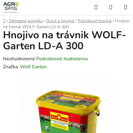
Prejsť
Hľadať
NÁKUP
na
KOŠÍK
obsah
Domov
/
Záhradná technika
/
Osivá a hnojivá
/
Trávnikové hnojivá
/
Hnojivo
na trávnik WOLF-Garten LD-A 300
Hnojivo na trávnik WOLF-
Garten LD-A 300
Priemerné
Neohodnotené
Podrobnosti hodnotenia
hodnotenie
Značka:
Wolf Garten
produktu
je
0,0
z
5
hviezdičiek.