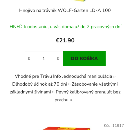
Hnojivo na trávnik WOLF-Garten LD-A 100
IHNEĎ k odoslaniu, u vás doma už do 2 pracovných dní
€21,90
DO KOŠÍKA
​ Vhodné pre Trávu Info Jednoduchá manipulácia ››
Dlhodobý účinok až 70 dní ›› Zásobovanie všetkými
základnými živinami ›› Pevný kalibrovaný granulát bez
prachu ››...
Kód:
11917