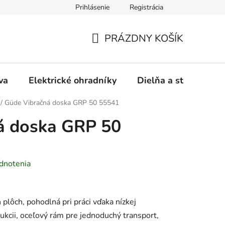
Prihlásenie
Registrácia
ásady používania súborov cookies
Záručný a pozáručný servis
PRÁZDNY KOŠÍK
NÁKUPNÝ
KOŠÍK
va
Elektrické ohradníky
Dielňa a stavba
/
Güde Vibračná doska GRP 50 55541
á doska GRP 50
dnotenia
plôch, pohodlná pri práci vďaka nízkej
kcii, oceľový rám pre jednoduchý transport,