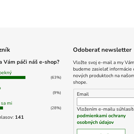
zník
Odoberať newsletter
a Vám páči náš e-shop?
Vložte svoj e-mail a my Vá
budeme zasielať informácie 
pekný
nových produktoch na našo
(63%)
shope.
o
(9%)
Email
 sa mi
(28%)
Vložením e-mailu súhlasít
podmienkami ochrany
hlasov:
141
osobných údajov