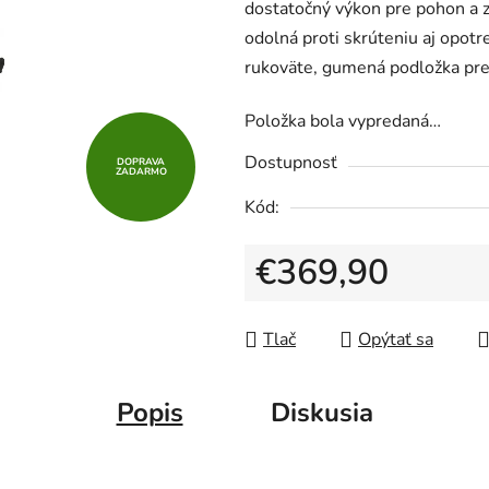
dostatočný výkon pre pohon a 
z
odolná proti skrúteniu aj opotr
5
rukoväte, gumená podložka pre 
hviezdičiek.
Položka bola vypredaná…
Dostupnosť
DOPRAVA
ZADARMO
Kód:
€369,90
Jednotková cena:
Tlač
Opýtať sa
Popis
Diskusia