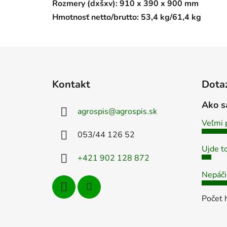
Rozmery (dxšxv): 910 x 390 x 900 mm
Hmotnosť netto/brutto: 53,4 kg/61,4 kg
Z
á
Kontakt
Dota
p
ä
Ako s
agrospis
@
agrospis.sk
t
Veľmi 
i
053/44 126 52
e
Ujde t
+421 902 128 872
Nepáči
Počet 