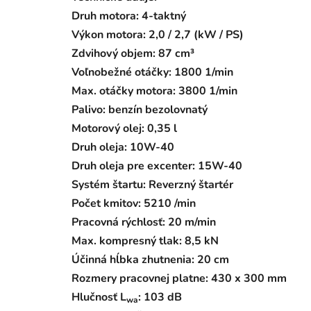
Druh motora: 4-taktný
Výkon motora: 2,0 / 2,7 (kW / PS)
Zdvihový objem: 87 cm³
Voľnobežné otáčky: 1800 1/min
Max. otáčky motora: 3800 1/min
Palivo: benzín bezolovnatý
Motorový olej: 0,35 l
Druh oleja: 10W-40
Druh oleja pre excenter: 15W-40
Systém štartu: Reverzný štartér
Počet kmitov: 5210 /min
Pracovná rýchlosť: 20 m/min
Max. kompresný tlak: 8,5 kN
Účinná hĺbka zhutnenia: 20 cm
Rozmery pracovnej platne: 430 x 300 mm
Hlučnosť L
: 103 dB
wa