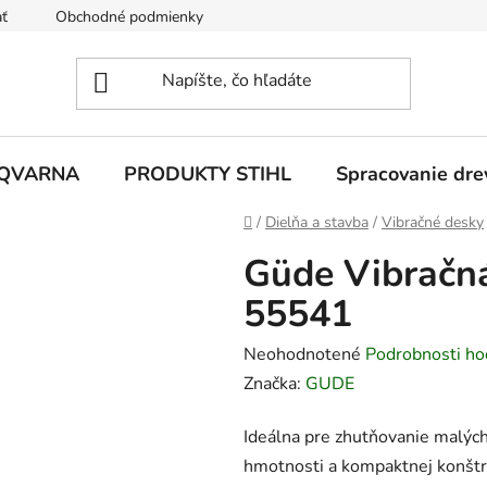
ť
Obchodné podmienky
Ochrana osobných údajov
Z
SQVARNA
PRODUKTY STIHL
Spracovanie dre
Domov
/
Dielňa a stavba
/
Vibračné desky
Güde Vibračn
55541
Priemerné
Neohodnotené
Podrobnosti ho
hodnotenie
Značka:
GUDE
produktu
Ideálna pre zhutňovanie malých 
je
hmotnosti a kompaktnej konštru
0,0