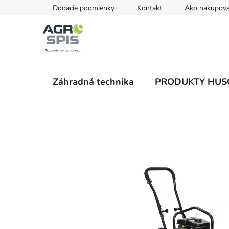
Prejsť
Dodacie podmienky
Kontakt
Ako nakupova
na
obsah
Záhradná technika
PRODUKTY HU