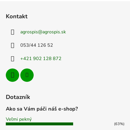
Z
á
Kontakt
p
ä
agrospis
@
agrospis.sk
t
i
053/44 126 52
e
+421 902 128 872
Dotazník
Ako sa Vám páči náš e-shop?
Veľmi pekný
(63%)