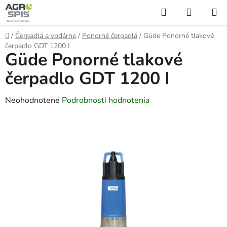
Prejsť
Hľadať
NÁKUP
na
KOŠÍK
obsah
Domov
/
Čerpadlá a vodárne
/
Ponorné čerpadlá
/
Güde Ponorné tlakové
čerpadlo GDT 1200 I
Güde Ponorné tlakové
čerpadlo GDT 1200 I
Priemerné
Neohodnotené
Podrobnosti hodnotenia
hodnotenie
produktu
je
0,0
z
5
hviezdičiek.