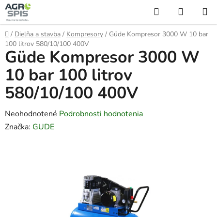
Prejsť
Hľadať
NÁKUP
na
KOŠÍK
obsah
Domov
/
Dielňa a stavba
/
Kompresory
/
Güde Kompresor 3000 W 10 bar
100 litrov 580/10/100 400V
Güde Kompresor 3000 W
10 bar 100 litrov
580/10/100 400V
Priemerné
Neohodnotené
Podrobnosti hodnotenia
hodnotenie
Značka:
GUDE
produktu
je
0,0
z
5
hviezdičiek.