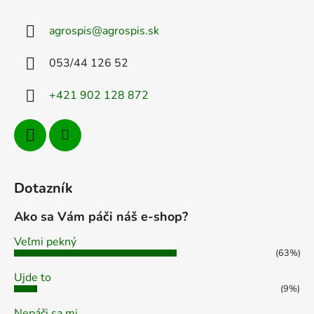
p
ä
agrospis
@
agrospis.sk
t
i
053/44 126 52
e
+421 902 128 872
Dotazník
Ako sa Vám páči náš e-shop?
Veľmi pekný
(63%)
Ujde to
(9%)
Nepáči sa mi