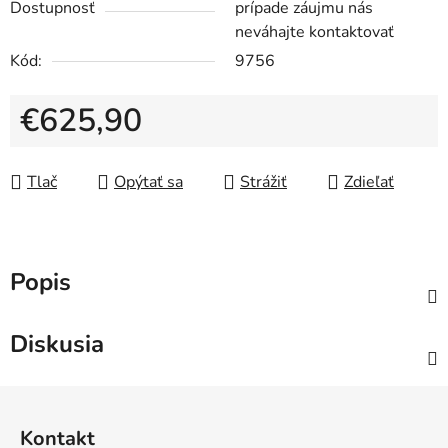
Dostupnosť
prípade záujmu nás
neváhajte kontaktovať
Kód:
9756
€625,90
Jednotková cena:
Tlač
Opýtať sa
Strážiť
Zdieľať
Popis
Diskusia
Z
á
Kontakt