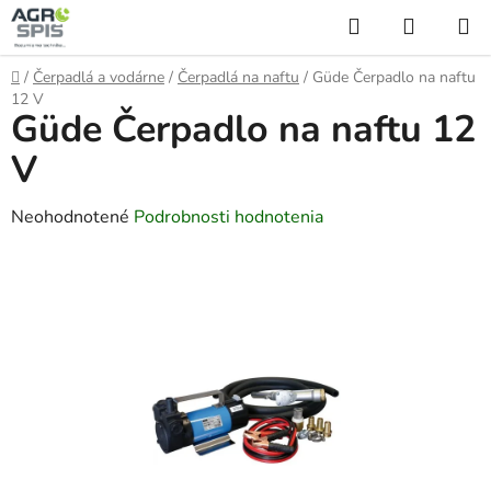
Prejsť
Hľadať
NÁKUP
na
KOŠÍK
obsah
Domov
/
Čerpadlá a vodárne
/
Čerpadlá na naftu
/
Güde Čerpadlo na naftu
12 V
Güde Čerpadlo na naftu 12
V
Priemerné
Neohodnotené
Podrobnosti hodnotenia
hodnotenie
produktu
je
0,0
z
5
hviezdičiek.