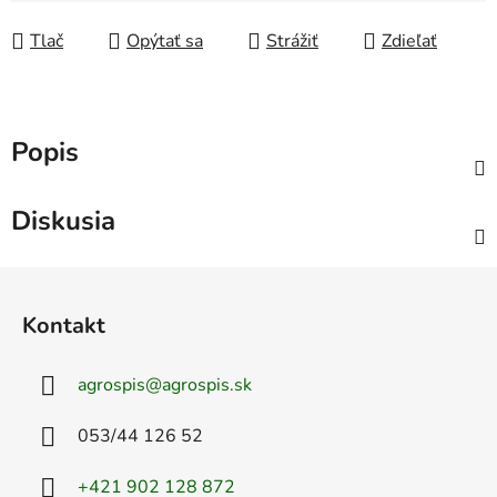
Jednotková cena:
Tlač
Opýtať sa
Strážiť
Zdieľať
Popis
Diskusia
Z
á
Kontakt
p
ä
agrospis
@
agrospis.sk
t
i
053/44 126 52
e
+421 902 128 872