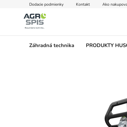
Prejsť
Dodacie podmienky
Kontakt
Ako nakupova
na
obsah
Záhradná technika
PRODUKTY HU