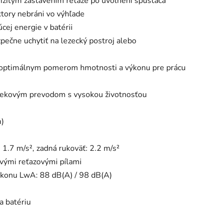
mžitým zastavením reťaze po uvoľnení spúšťača
tory nebráni vo výhľade
úcej energie v batérii
pečne uchytiť na lezecký postroj alebo
s optimálnym pomerom hmotnosti a výkonu pre prácu
nekovým prevodom s vysokou životnosťou
m)
: 1.7 m/s², zadná rukoväť: 2.2 m/s²
ovými reťazovými pílami
výkonu LwA: 88 dB(A) / 98 dB(A)
a batériu