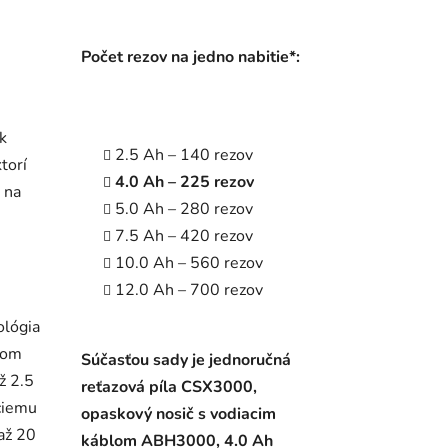
Počet rezov na jedno nabitie*:
k
2.5 Ah – 140 rezov
torí
4.0 Ah – 225 rezov
 na
5.0 Ah – 280 rezov
7.5 Ah – 420 rezov
e
10.0 Ah – 560 rezov
12.0 Ah – 700 rezov
ológia
rom
Súčasťou sady je jednoručná
ž 2.5
reťazová píla CSX3000,
ciemu
opaskový nosič s vodiacim
až 20
káblom ABH3000, 4.0 Ah