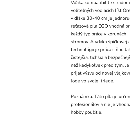
Vďaka kompatibilite s radom
voliteľných vodiacich líšt O
v dĺžke 30-40 cm je jednoru
reťazová píla EGO vhodná p
každý typ práce v korunách
stromov. A vďaka špičkovej 
technológii je práca s ňou ľa
čistejšia, tichšia a bezpečnej
než kedykoľvek pred tým. Je
prijať výzvu od novej vlajkov
lode vo svojej triede.
Poznámka: Táto píla je urče
profesionálov a nie je vhodn
hobby použitie.