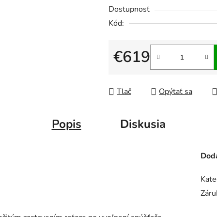
Dostupnosť
Kód:
€619
Jednotková cena:
Tlač
Opýtať sa
Popis
Diskusia
Doda
Kate
Záru