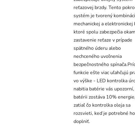
reťazovej brzdy. Tento pokro
systém je tvorený kombinác
mechanickej a elektronickej 
ktoré spolu zabezpečia okam
zastavenie reťaze v prípade
spätného úderu alebo
nechceného uvoľnenia
bezpečnostného spínača.Prí
funkcie ešte viac uľahčujú pr
vo výške - LED kontrolka úr
nabitia batérie vás upozorní,
batérii zostáva 10% energie
zatiaľ čo kontrolka oleja sa
rozsvieti, keď je potrebné ho
doplniť.