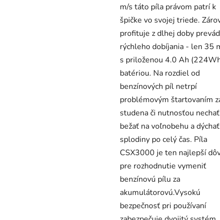
m/s táto píla právom patrí k
špičke vo svojej triede. Záro
profituje z dlhej doby prevád
rýchleho dobíjania - len 35 
s priloženou 4.0 Ah (224W
batériou. Na rozdiel od
benzínových píl netrpí
problémovým štartovaním z
studena či nutnosťou nechať
bežať na voľnobehu a dýchať
splodiny po celý čas. Píla
CSX3000 je ten najlepší dô
pre rozhodnutie vymeniť
benzínovú pílu za
akumulátorovú.Vysokú
bezpečnosť pri používaní
zabezpečuje dvojitý systém