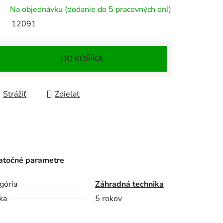
Na objednávku (dodanie do 5 pracovných dní)
12091
DO KOŠÍKA
Strážiť
Zdieľať
točné parametre
gória
Záhradná technika
ka
5 rokov