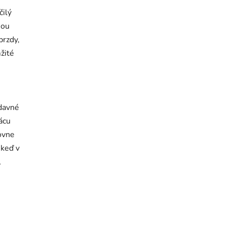
čilý
iou
brzdy,
žité
davné
ácu
ovne
 keď v
,