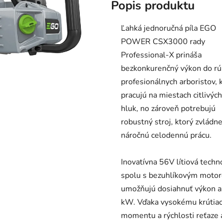
Popis produktu
je
0,0
Ľahká jednoručná píla EGO
z
POWER CSX3000 rady
5
Professional-X prináša
hviezdičiek.
bezkonkurenčný výkon do rú
profesionálnych arboristov, k
pracujú na miestach citlivých
hluk, no zároveň potrebujú
robustný stroj, ktorý zvládn
náročnú celodennú prácu.
Inovatívna 56V lítiová techn
spolu s bezuhlíkovým moto
umožňujú dosiahnuť výkon a
kW. Vďaka vysokému krútia
momentu a rýchlosti reťaze 