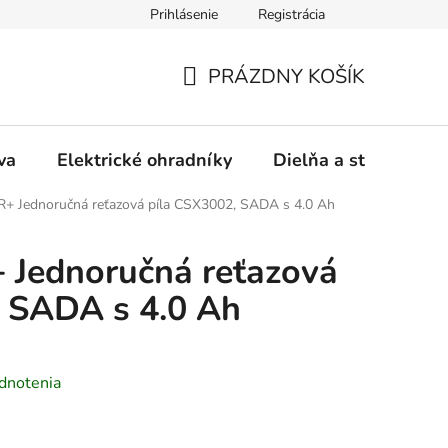
Prihlásenie
Registrácia
ásady používania súborov cookies
Záručný a pozáručný servis
PRÁZDNY KOŠÍK
NÁKUPNÝ
KOŠÍK
va
Elektrické ohradníky
Dielňa a stavba
Jednoručná reťazová píla CSX3002, SADA s 4.0 Ah
Jednoručná reťazová
 SADA s 4.0 Ah
dnotenia