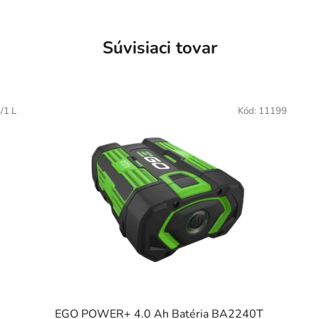
Súvisiaci tovar
/1 L
Kód:
11199
EGO POWER+ 4.0 Ah Batéria BA2240T