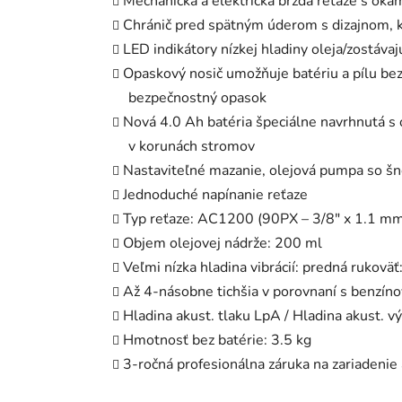
Mechanická a elektrická brzda reťaze s oka
Chránič pred spätným úderom s dizajnom, k
LED indikátory nízkej hladiny oleja/zostávaj
Opaskový nosič umožňuje batériu a pílu bez
bezpečnostný opasok
Nová 4.0 Ah batéria špeciálne navrhnutá 
v korunách stromov
Nastaviteľné mazanie, olejová pumpa so š
Jednoduché napínanie reťaze
Typ reťaze: AC1200 (90PX – 3/8″ x 1.1 m
Objem olejovej nádrže: 200 ml
Veľmi nízka hladina vibrácií: predná rukoväť
Až 4-násobne tichšia v porovnaní s benzín
Hladina akust. tlaku LpA / Hladina akust. 
Hmotnosť bez batérie: 3.5 kg
3-ročná profesionálna záruka na zariadenie 