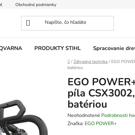
ť
Obchodné podmienky
Ochrana osobných údajov
Z
SQVARNA
PRODUKTY STIHL
Spracovanie dre
Domov
/
Záhradná technika
/
EGO POWER+ 
batériou
EGO POWER+ 
píla CSX3002,
batériou
Priemerné
Neohodnotené
Podrobnosti ho
hodnotenie
Značka:
EGO POWER+
produktu