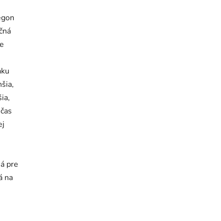
regon
čná
re
aku
hšia,
šia,
 čas
ej
ná pre
á na