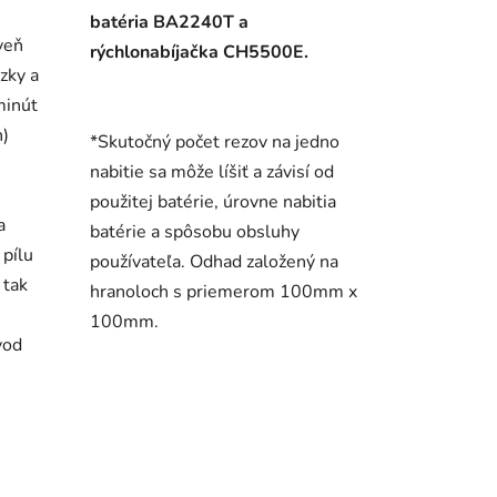
batéria BA2240T a
veň
rýchlonabíjačka CH5500E.
zky a
minút
h)
*Skutočný počet rezov na jedno
nabitie sa môže líšiť a závisí od
použitej batérie, úrovne nabitia
a
batérie a spôsobu obsluhy
 pílu
používateľa. Odhad založený na
 tak
hranoloch s priemerom 100mm x
100mm.
vod