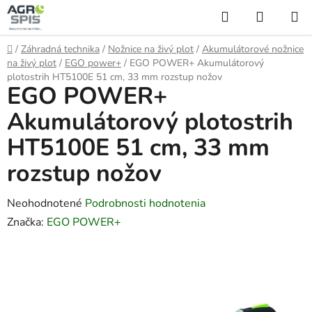
Prejsť
Hľadať
NÁKUP
na
KOŠÍK
obsah
Domov
/
Záhradná technika
/
Nožnice na živý plot
/
Akumulátorové nožnice
na živý plot
/
EGO power+
/
EGO POWER+ Akumulátorový
plotostrih HT5100E 51 cm, 33 mm rozstup nožov
EGO POWER+
Akumulátorový plotostrih
HT5100E 51 cm, 33 mm
rozstup nožov
Priemerné
Neohodnotené
Podrobnosti hodnotenia
hodnotenie
Značka:
EGO POWER+
produktu
je
0,0
z