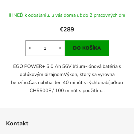
IHNEĎ k odoslaniu, u vás doma už do 2 pracovných dní
€289
DO KOŠÍKA
EGO POWER+ 5.0 Ah 56V lítium-iónová batéria s
oblúkovým dizajnomVýkon, ktorý sa vyrovná
benzínu.Čas nabitia: len 40 minút s rýchlonabíjačkou
CH5500E / 100 minút s použitím...
Z
á
Kontakt
p