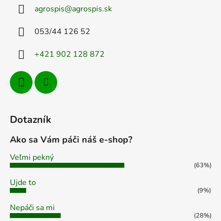
ä
agrospis
@
agrospis.sk
t
i
053/44 126 52
e
+421 902 128 872
Dotazník
Ako sa Vám páči náš e-shop?
Veľmi pekný
(63%)
Ujde to
(9%)
Nepáči sa mi
(28%)