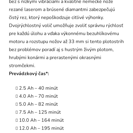
bez s nízkymi vibráciami a kvalitné nemecké nože
rezané laserom a brúsené diamantmi zabezpečujú
čistý rez, ktorý nepoškodzuje citlivé výhonky.
Dvojrýchlostný volič umožňuje zvoliť správnu rýchlosť
pre každú úlohu a vďaka výkonnému bezuhlíkovému
motoru a rozstupu nožov až 33 mm si tento plotostrih
bez problémov poradí aj s hustrým živým plotom,
hrubými konármi a prerastenými okrasnými
stromčekmi.
Prevádzkový čas*:
2.5 Ah – 40 minút
4.0 Ah – 70 minút
5.0 Ah – 82 minút
7.5 Ah – 125 minút
10.0 Ah – 164 minút
12.0 Ah – 195 minút