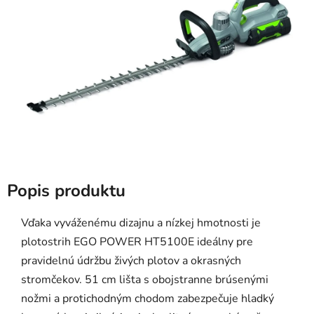
5
hviezdičiek.
Popis produktu
Vďaka vyváženému dizajnu a nízkej hmotnosti je
plotostrih EGO POWER HT5100E ideálny pre
pravidelnú údržbu živých plotov a okrasných
stromčekov. 51 cm lišta s obojstranne brúsenými
nožmi a protichodným chodom zabezpečuje hladký