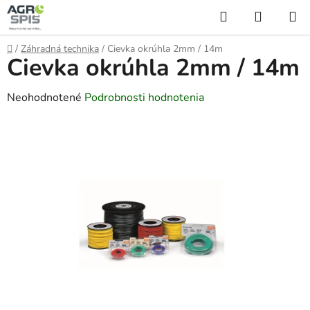
Prejsť
Hľadať
NÁKUP
na
KOŠÍK
obsah
Domov
/
Záhradná technika
/
Cievka okrúhla 2mm / 14m
Cievka okrúhla 2mm / 14m
Priemerné
Neohodnotené
Podrobnosti hodnotenia
hodnotenie
produktu
je
0,0
z
5
hviezdičiek.