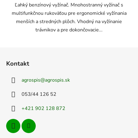
Ľahký benzínový vyžínač. Mnohostranný vyžínač s
multifunkčnou rukoväťou pre ergonomické vyžínania
menších a stredných plôch. Vhodný na vyžínanie
trávnikov a pre dokončovacie...
Z
á
Kontakt
p
ä
agrospis
@
agrospis.sk
t
i
053/44 126 52
e
+421 902 128 872